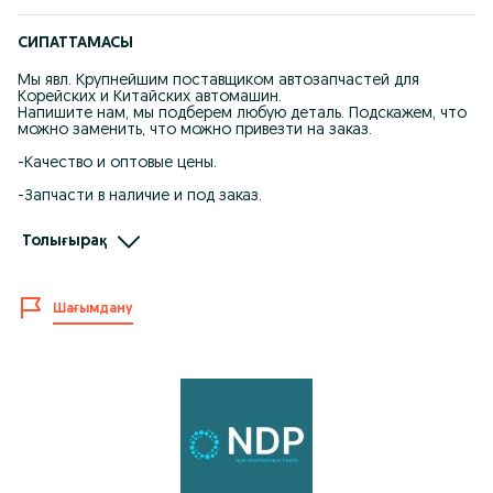
СИПАТТАМАСЫ
Мы явл. Крупнейшим поставщиком автозапчастей для
Корейских и Китайских автомашин.
Напишите нам, мы подберем любую деталь. Подскажем, что
можно заменить, что можно привезти на заказ.
-Качество и оптовые цены.
-Запчасти в наличие и под заказ.
-При покупке каждому клиенту предоставляется
Толығырақ
накопительная скидка на последующие покупки.
-Действует покупка в рассрочку.
Шағымдану
-Отправляем по КЗ, стоимость рассчитывается
индивидуально.