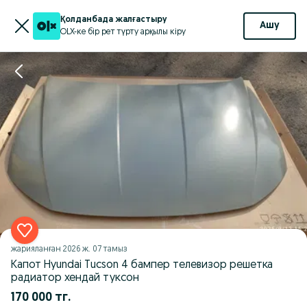
Қолданбада жалғастыру
Ашу
OLX-ке бір рет түрту арқылы кіру
жарияланған
2026 ж. 07 тамыз
Капот Hyundai Tucson 4 бампер телевизор решетка
радиатор хендай туксон
170 000 тг.