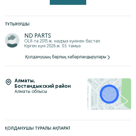
ТҰТЫНУШЫ
ND PARTS
OLX-та
2015 ж. наурыз
күнінен бастап
Кірген күні 2026 ж. 03 тамыз
Қолданушың барлық хабарландырулары
Алматы
,
Бостандыкский район
Алматы облысы
ҚОЛДАНУШЫ ТУРАЛЫ АҚПАРАТ