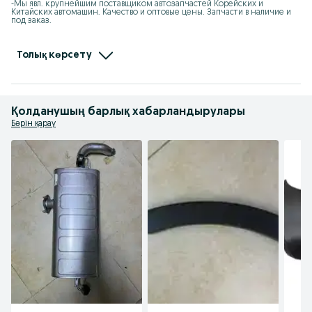
-Мы явл. крупнейшим поставщиком автозапчастей Корейских и 
Китайских автомашин. Качество и оптовые цены. Запчасти в наличие и 
под заказ.

-При покупке каждому клиенту предоставляется накопительная скидка 
на последующие покупки.

Толық көрсету
- Действует покупка в рассрочку.

- Отправляем по КЗ, стоимость груза рассчитывается индивидуально.
Қолданушың барлық хабарландырулары
Бәрін қарау