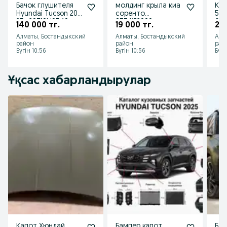
Бачок глушителя
молдинг крыла киа
Кап
Hyundai Tucson 20-
соренто
5 (2
25г 28710N9340
87741P2000
664
140 000 тг.
19 000 тг.
26
накладка крыла Kia
Алматы, Бостандыкский
Алматы, Бостандыкский
Алм
sorento 87742P
район
район
рай
Бүгін 10:56
Бүгін 10:56
Бүгі
Ұқсас хабарландырулар
Капот Хюндай
Бампер капот
Бам