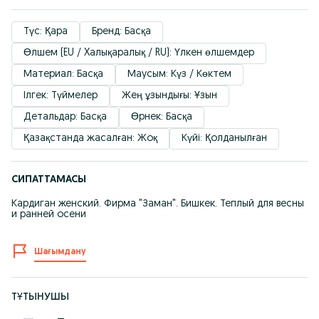
Түс: Қара
Бренд: Басқа
Өлшем (EU / Xалықаралық / RU): Үлкен өлшемдер
Материал: Басқа
Маусым: Күз / Көктем
Ілгек: Түймелер
Жең ұзындығы: Ұзын
Детальдар: Басқа
Өрнек: Басқа
Қазақстанда жасалған: Жоқ
Күйі: Қолданылған
СИПАТТАМАСЫ
Кардиган женский. Фирма "Заман". Бишкек. Теплый для весны
и ранней осени
Шағымдану
ТҰТЫНУШЫ