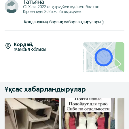
Татьяна
OLX-та
2022 ж. қыркүйек
күнінен бастап
Кірген күні 2025 ж. 25 қыркүйек
Қолданушың барлық хабарландырулары
Кордай
,
Жамбыл облысы
Ұқсас хабарландырулар