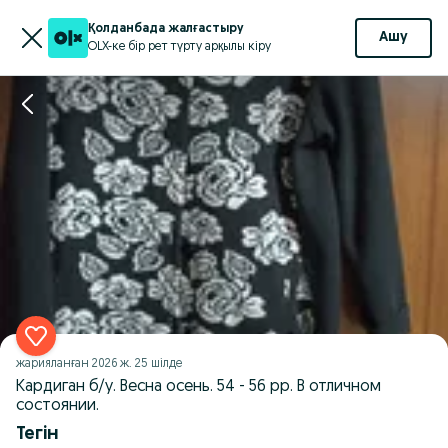
Қолданбада жалғастыру
Ашу
OLX-ке бір рет түрту арқылы кіру
жарияланған
2026 ж. 25 шілде
Кардиган б/у. Весна осень. 54 - 56 рр. В отличном
состоянии.
Тегін