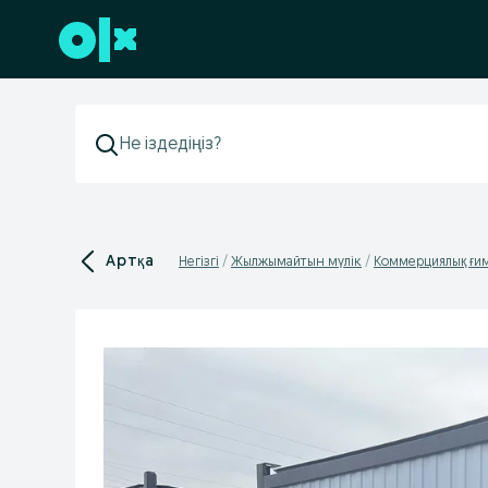
Төменгі деректемеге өту
Артқа
Негізгі
Жылжымайтын мүлік
Коммерциялық ғи