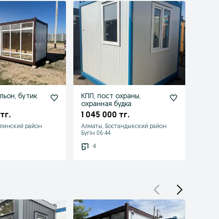
льон, бутик
КПП, пост охраны,
Пост 
охранная будка
охран
тг.
1 045 000 тг.
2 07
алинский район
Алматы, Бостандыкский район
Алмат
Бүгін 06:44
Бүгін 
4
12