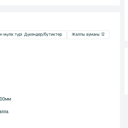
мүлік түрі: Дүкендер/бутиктер
Жалпы аумағы: 12
100мм
лла.