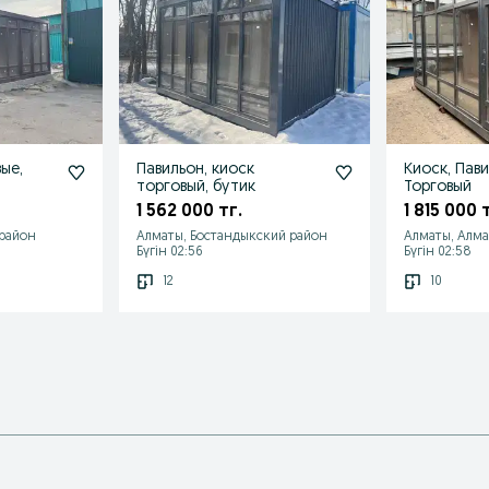
ые,
Павильон, киоск
Киоск, Пави
торговый, бутик
Торговый
1 562 000 тг.
1 815 000 
 район
Алматы, Бостандыкский район
Алматы, Алм
Бүгін 02:56
Бүгін 02:58
12
10