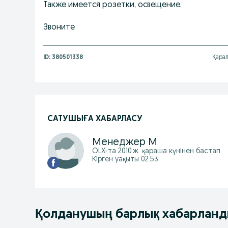
Также имеется розетки, освещение.
Звоните
ID:
380501338
Қара
САТУШЫҒА ХАБАРЛАСУ
Менеджер M
OLX-та
2010 ж. қараша
күнінен бастап
Кірген уақыты 02:53
Қолданушың барлық хабарлан