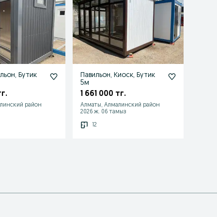
льон, Бутик
Павильон, Киоск, Бутик
Павил
5м
5,0х2
тг.
1 661 000 тг.
1 760
алинский район
Алматы, Алмалинский район
Алмат
2026 ж. 06 тамыз
2026 ж
12
12