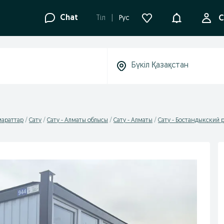
Ақпараттанд
Chat
Tіл
Рус
С
мараттар
Сату
Сату - Алматы облысы
Сату - Алматы
Сату - Бостандыкский 