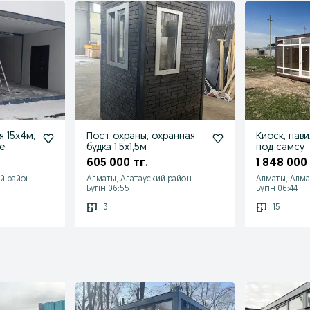
 15х4м,
Пост охраны, охранная
Киоск, пави
е
будка 1,5х1,5м
под самсу
605 000 тг.
1 848 000 
й район
Алматы, Алатауский район
Алматы, Алм
Бүгін 06:55
Бүгін 06:44
3
15