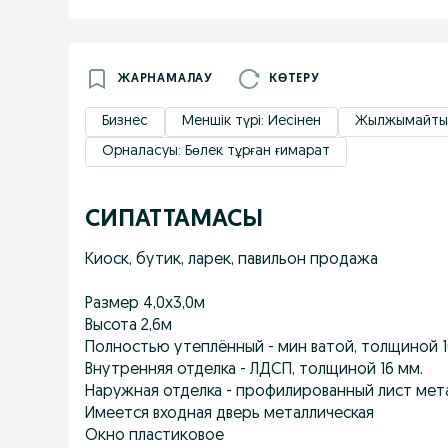
ЖАРНАМАЛАУ
КӨТЕРУ
Бизнес
Меншік түрі: Иесінен
Жылжымайтын 
Орналасуы: Бөлек тұрған ғимарат
СИПАТТАМАСЫ
Киоск, бутик, ларек, павильон продажа
Размер 4,0х3,0м
Высота 2,6м
Полностью утеплённый - мин ватой, толщиной 
Внутренняя отделка - ЛДСП, толщиной 16 мм.
Наружная отделка - профилированный лист мета
Имеется входная дверь металлическая
Окно пластиковое