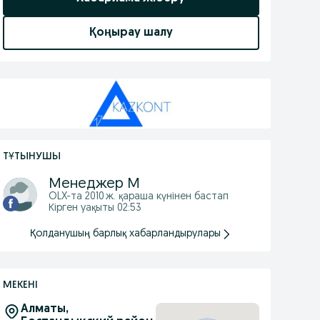
Қоңырау шалу
ТҰТЫНУШЫ
Менеджер M
OLX-та
2010 ж. қараша
күнінен бастап
Кірген уақыты 02:53
Қолданушың барлық хабарландырулары
МЕКЕНІ
Алматы,