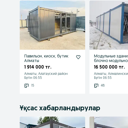
Павильон, киоск, бутик
Модульные здания
Алматы
блочно модульно
здание
1 914 000 тг.
16 500 000 тг.
Алматы, Алатауский район
Алматы, Алмалински
Бүгін 06:55
Бүгін 06:55
15
48
Ұқсас хабарландырулар