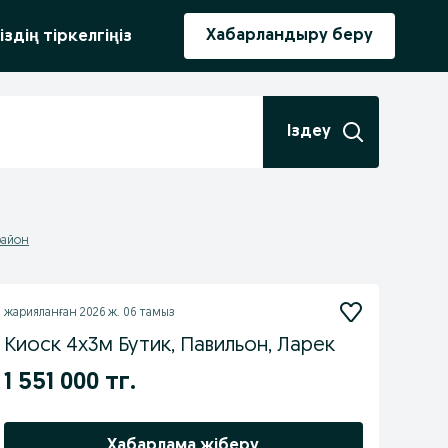
ыру
Хабарландыру беру
іздің тіркелгіңіз
Іздеу
район
жарияланған
2026 ж. 06 тамыз
Киоск 4х3м Бутик, Павильон, Ларек
1 551 000 тг.
Хабарлама жіберу