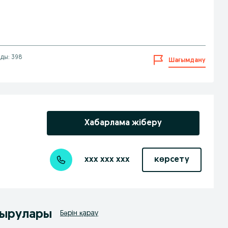
лды: 398
Шағымдану
Хабарлама жіберу
xxx xxx xxx
көрсету
дырулары
Бәрін қарау