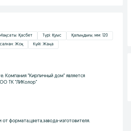
Мақсаты: Қасбет
Түрі: Қуыс
Қалыңдығы, мм: 120
салған: Жоқ
Күйі: Жаңа
е. Компания "Кирпичный дом" является
ОО ТК "ЛИКолор"
и от формата,цвета,завода-изготовителя.