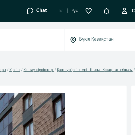
Ақпараттанд
Chat
Tіл
Рус
С
дары
Кірпіш
Қаптау кірпіштері
Қаптау кірпіштері - Шығыс-Қазақстан облысы