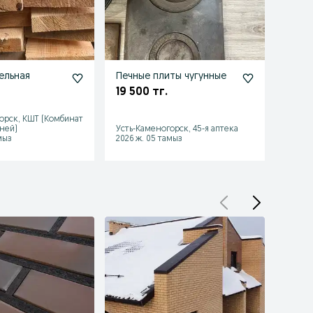
ельная
Печные плиты чугунные
Кирп
ШБ-5
19 500 тг.
760 
орск, КШТ (Комбинат
ней)
Усть-Каменогорск, 45-я аптека
Усть-К
мыз
2026 ж. 05 тамыз
2026 ж