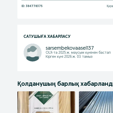
ID:
384778375
Қара
САТУШЫҒА ХАБАРЛАСУ
sarsembekovaasel137
OLX-та
2025 ж. маусым
күнінен бастап
Кірген күні 2026 ж. 03 тамыз
Қолданушың барлық хабарлан