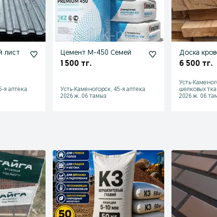
й лист
Цемент М-450 Семей
Доска кров
1 500 тг.
6 500 тг.
Усть-Каменог
5-я аптека
Усть-Каменогорск, 45-я аптека
шелковых тка
2026 ж. 06 тамыз
2026 ж. 06 та