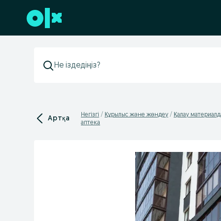
Төменгі деректемеге өту
Негізгі
Құрылыс және жөндеу
Қалау материал
Артқа
аптека