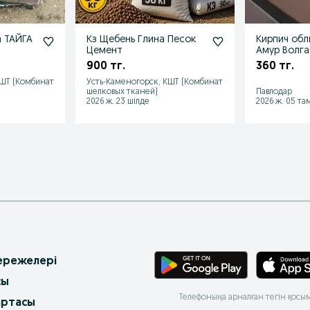
а ТАЙГА
Кз Щебень Глина Песок
Кирпич обл
Цемент
Амур Волга
900 тг.
360 тг.
КШТ (Комбинат
Усть-Каменогорск, КШТ (Комбинат
шелковых тканей)
Павлодар
2026 ж. 23 шілде
2026 ж. 05 та
 ережелері
сы
Телефоныңа арналған тегін қосы
артасы