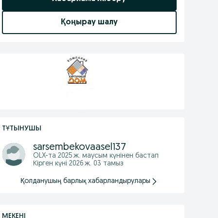
Қоңырау шалу
ТҰТЫНУШЫ
sarsembekovaasel137
OLX-та
2025 ж. маусым
күнінен бастап
Кірген күні 2026 ж. 03 тамыз
Қолданушың барлық хабарландырулары
МЕКЕНІ