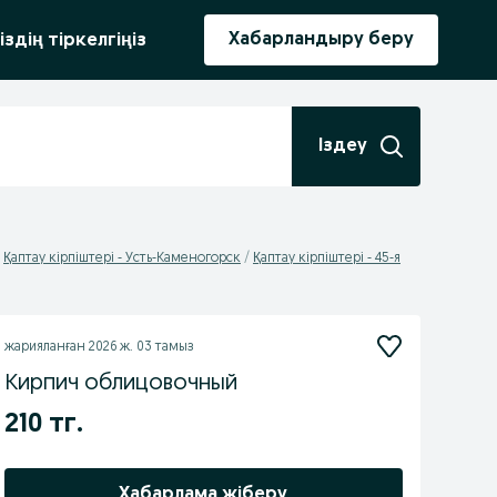
ыру
Хабарландыру беру
іздің тіркелгіңіз
Іздеу
Қаптау кірпіштері - Усть-Каменогорск
Қаптау кірпіштері - 45-я
жарияланған
2026 ж. 03 тамыз
Кирпич облицовочный
210 тг.
Хабарлама жіберу