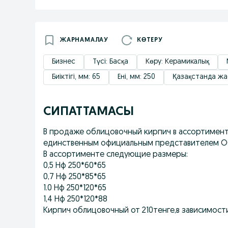
ЖАРНАМАЛАУ
КӨТЕРУ
Бизнес
Түсі: Басқа
Көру: Керамикалық
Биіктігі, мм: 65
Ені, мм: 250
Қазақстанда жа
СИПАТТАМАСЫ
В продаже облицовочный кирпич в ассортимент
единственным официальным представителем О
В ассортименте следующие размеры:
0,5 Нф 250*60*65
0,7 Нф 250*85*65
1.0 Нф 250*120*65
1,4 Нф 250*120*88
Кирпич облицовочный от 210тенге,в зависимост