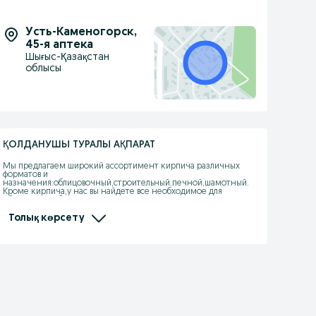
Усть-Каменогорск
,
45-я аптека
Шығыс-Қазақстан
облысы
ҚОЛДАНУШЫ ТУРАЛЫ АҚПАРАТ
Мы предлагаем широкий ассортимент кирпича различных 
форматов и 
назначения:облицовочный,строительный.печной,шамотный.

Кроме кирпича,у нас вы найдете все необходимое для 
обустройства бани:печи,дымоходы.камни для каменки  так 
далее.

-Большой выбор форматов и фактур

Толық көрсету
-Надежный поставщики

-Консультации специалистов

-Помощь в расчете материалов.

Строим,создаем и благоустраиваем вместе с вами!