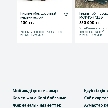
Кирпич облицовочный
Кирпич облицовк
керамический
МОРИОН СЕВЕР
200 тг.
330 000 тг.
Усть-Каменогорск, 
Усть-Каменогорск, 45-я аптека
шелковых тканей)
2026 ж. 07 тамыз
2026 ж. 03 тамыз
Мобильді қосымшалар
Қауіпсіздік
Көмек және Кері байланыс
Сайт карта
Жарнамалық қызметтер
Аумақтар к