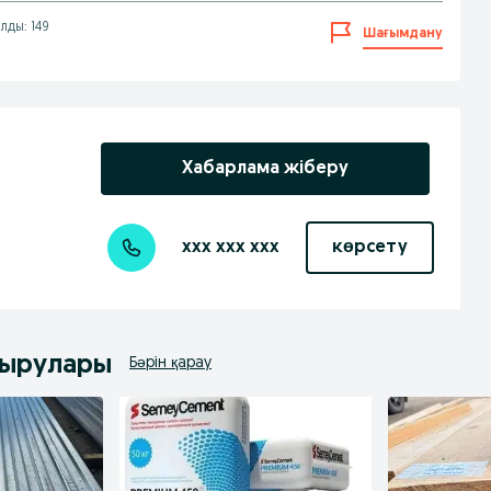
лды: 149
Шағымдану
Хабарлама жіберу
xxx xxx xxx
көрсету
дырулары
Бәрін қарау