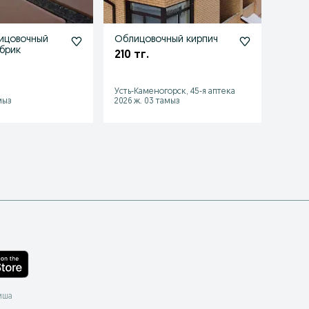
ицовочный
Облицовочный кирпич
Кирп
брик
210 тг.
270 
Усть-Каменогорск, 45-я аптека
Усть-К
мыз
2026 ж. 03 тамыз
2026 ж
мша