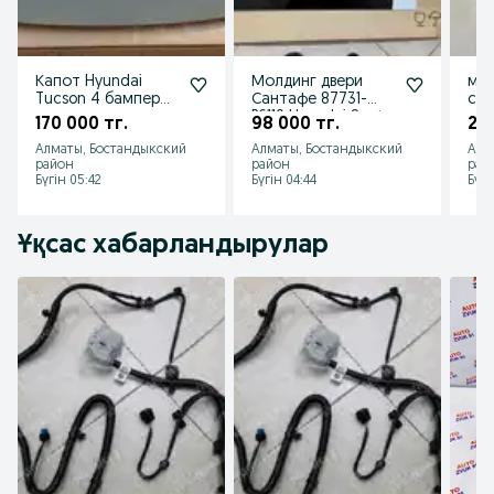
Капот Hyundai
Молдинг двери
мол
Tucson 4 бампер
Сантафе 87731-
сор
телевизор
P6110 Hyundai Santa
кры
170 000 тг.
98 000 тг.
25 
решетка радиатор
fe 87731P6110
877
Алматы, Бостандыкский
Алматы, Бостандыкский
Алм
хендай туксон
район
район
рай
Бүгін 05:42
Бүгін 04:44
Бүгі
Ұқсас хабарландырулар