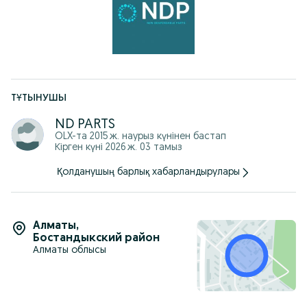
-Отправляем по КЗ, стоимость рассчитывается
индивидуально.
Наш адрес: г.Алматы Сатпаева 29/3
г. Астана пр. Кабанбай Батыра, 58Б, ЖК "Экспо Бульвар
Плаза", блок 6.
График работы: С 10:00-18:00 ч.
ТҰТЫНУШЫ
ND PARTS
OLX-та
2015 ж. наурыз
күнінен бастап
Кірген күні 2026 ж. 03 тамыз
Қолданушың барлық хабарландырулары
Алматы
,
Бостандыкский район
Алматы облысы