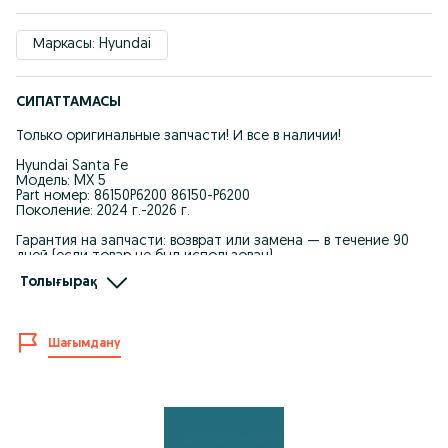
Маркасы: Hyundai
СИПАТТАМАСЫ
Только оригинальные запчасти! И все в наличии!
Hyundai Santa Fe
Модель: MX 5
Part номер: 86150P6200 86150-P6200
Поколение: 2024 г.-2026 г.
Гарантия на запчасти: возврат или замена — в течение 90
дней (если товар не был использован).
Толығырақ
Мы явл. Крупнейшим поставщиком автозапчастей для
Корейских автомашин.
-Качество и оптовые цены.
Шағымдану
-Запчасти в наличие и под заказ.
-При покупке каждому клиенту предоставляется
накопительная скидка на последующие покупки.
-Действует покупка в рассрочку.