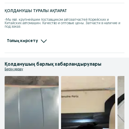
ҚОЛДАНУШЫ ТУРАЛЫ АҚПАРАТ
-Мы явл. крупнейшим поставщиком автозапчастей Корейских и 
Китайских автомашин. Качество и оптовые цены. Запчасти в наличие и 
под заказ.

-При покупке каждому клиенту предоставляется накопительная скидка 
на последующие покупки.

Толық көрсету
- Действует покупка в рассрочку.

- Отправляем по КЗ, стоимость груза рассчитывается индивидуально.
Қолданушың барлық хабарландырулары
Бәрін қарау