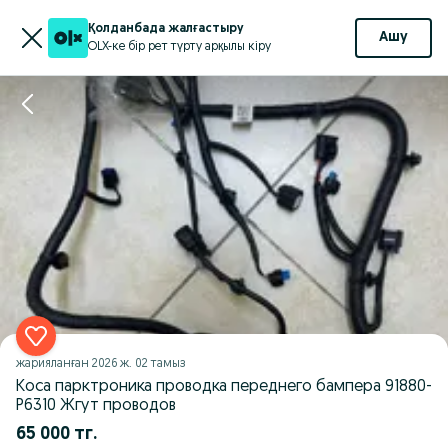
Қолданбада жалғастыру
Ашу
OLX-ке бір рет түрту арқылы кіру
жарияланған
2026 ж. 02 тамыз
Коса парктроника проводка переднего бампера 91880-
P6310 Жгут проводов
65 000 тг.