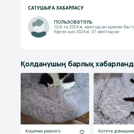
САТУШЫҒА ХАБАРЛАСУ
пользователь
OLX-та
2024 ж. желтоқсан
күнінен баст
Кірген күні 2024 ж. 07 желтоқсан
Қолданушың барлық хабарлан
Кошечки разного
Котята домашни