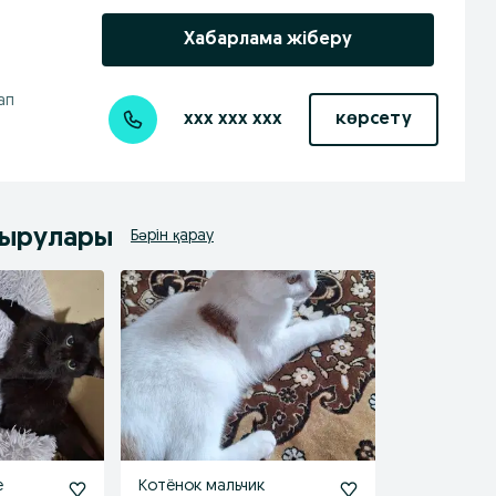
Хабарлама жіберу
ап
xxx xxx xxx
көрсету
дырулары
Бәрін қарау
е
Котёнок мальчик