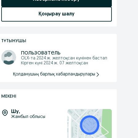
Қоңырау шалу
ТҰТЫНУШЫ
пользователь
OLX-та
2024 ж. желтоқсан
күнінен бастап
Кірген күні 2024 ж. 07 желтоқсан
Қолданушың барлық хабарландырулары
МЕКЕНІ
Шу
,
Жамбыл облысы