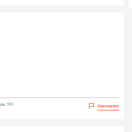
лды: 385
Шағымдану