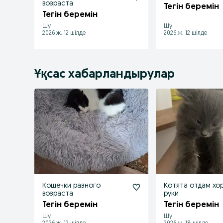
возраста
Тегін беремін
Тегін беремін
Шу
Шу
2026 ж. 12 шілде
2026 ж. 12 шілде
Ұқсас хабарландырулар
Кошечки разного
Котята отдам хо
возраста
руки
Тегін беремін
Тегін беремін
Шу
Шу