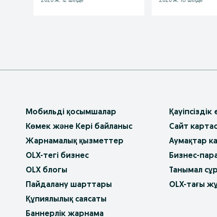
2026 ж. 12 шілде
2026 ж. 18 шілде
Мобильді қосымшалар
Қауіпсіздік
Көмек және Кері байланыс
Сайт карта
Жарнамалық қызметтер
Аумақтар к
OLX-тегі бизнес
Бизнес-пар
OLX блогы
Танымал сұ
Пайдалану шарттары
OLX-тағы ж
Құпиялылық саясаты
Баннерлік жарнама