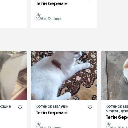
Тегін беремін
Шу
2026 ж. 12 шілде
рошие
Котёнок мальчик
Котенок ма
меясяц дев
Тегін беремін
Тегін бер
Шу
Шу