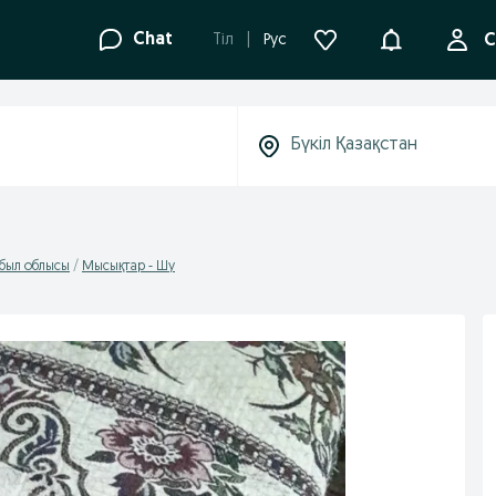
Ақпараттанд
Chat
Tіл
Рус
С
был облысы
Мысықтар - Шу