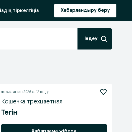
ыру
Хабарландыру беру
іздің тіркелгіңіз
Іздеу
жарияланған
2026 ж. 12 шілде
Кошечка трехцветная
Тегін
Хабарлама жіберу