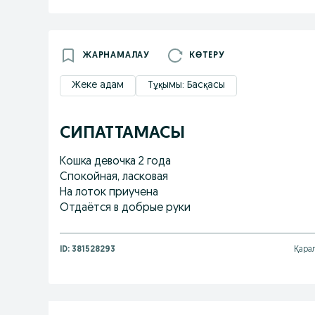
ЖАРНАМАЛАУ
КӨТЕРУ
Жеке адам
Тұқымы: Басқасы
СИПАТТАМАСЫ
Кошка девочка 2 года
Спокойная, ласковая
На лоток приучена
Отдаётся в добрые руки
ID:
381528293
Қара