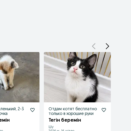
ленький, 2-3
Отдам котят бесплатно
Кошк
очка
только в хорошие руки
шинш
емін
Тегін беремін
Тегі
Шу
Шу