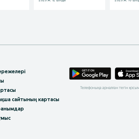
2026 ж. 12 шілде
2026 ж. 10 шіл
 ережелері
сы
Телефоныңа арналған тегін қосы
артасы
ақша сайтының картасы
ранымдар
ұмыс