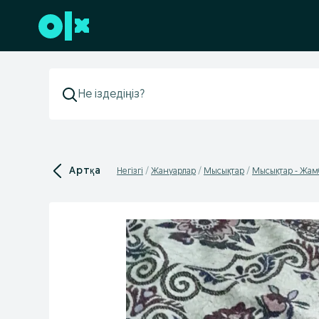
Төменгі деректемеге өту
Артқа
Негізгі
Жануарлар
Мысықтар
Мысықтар - Жам