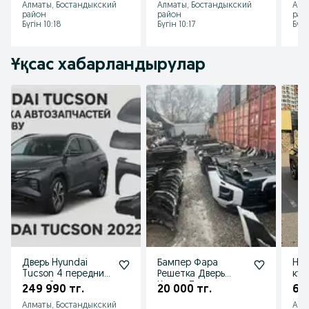
Алматы, Бостандыкский
Алматы, Бостандыкский
Алм
давления
861
район
район
рай
Бүгін 10:18
Бүгін 10:17
Бүгі
Ұқсас хабарландырулар
Дверь Hyundai
Бампер Фара
Hyu
Tucson 4 передний
Решетка Дверь
куз
правый
Крыло Туксон
нал
249 990 тг.
20 000 тг.
60 
76004N9000 Двери
2020- Hyundai
Алматы, Бостандыкский
Аст
Туксон
Tucson 2020-