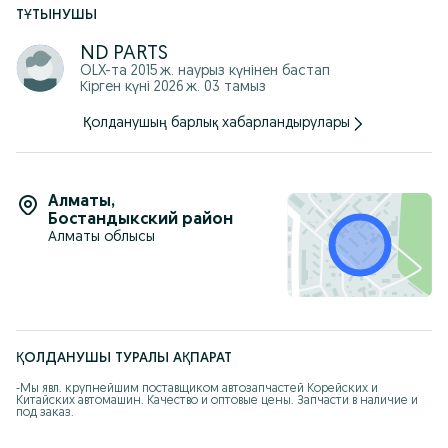
ТҰТЫНУШЫ
ND PARTS
OLX-та
2015 ж. наурыз
күнінен бастап
Кірген күні 2026 ж. 03 тамыз
Қолданушың барлық хабарландырулары
Алматы
,
Бостандыкский район
Алматы облысы
ҚОЛДАНУШЫ ТУРАЛЫ АҚПАРАТ
-Мы явл. крупнейшим поставщиком автозапчастей Корейских и 
Китайских автомашин. Качество и оптовые цены. Запчасти в наличие и 
под заказ.

-При покупке каждому клиенту предоставляется накопительная скидка 