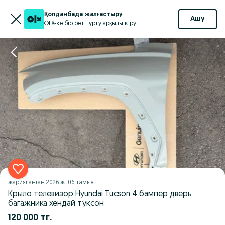
Қолданбада жалғастыру
Ашу
OLX-ке бір рет түрту арқылы кіру
жарияланған
2026 ж. 06 тамыз
Крыло телевизор Hyundai Tucson 4 бампер дверь
багажника хендай туксон
120 000 тг.