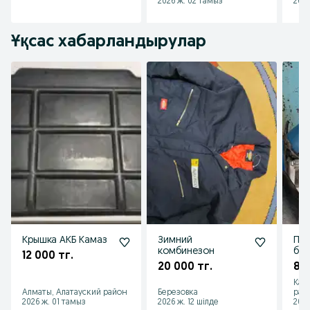
2026 ж. 02 тамыз
2026
Ұқсас хабарландырулар
Крышка АКБ Камаз
Зимний
Про
комбинезон
бус
12 000 тг.
20 000 тг.
8 0
Кар
Алматы, Алатауский район
Березовка
рай
2026 ж. 01 тамыз
2026 ж. 12 шілде
2026