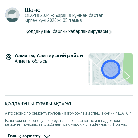
Шанс
OLX-та
2024 ж. қараша
күнінен бастап
Кірген күні 2026 ж. 05 тамыз
Қолданушың барлық хабарландырулары
Алматы
,
Алатауский район
Алматы облысы
ҚОЛДАНУШЫ ТУРАЛЫ АҚПАРАТ
Авто сервис по ремонту грузовых автомобилей и спец.Техники " ШАНС "

Наша компания специализируется на качественном и надежном 
ремонте  грузовых автомобилей всех марок и спец.Техники .  При нас 
есть и действующий магазин автозапчастей* Шанс*

— Капитальный ремонт двигателей (ремонт блоков и головок)

Толық көрсету