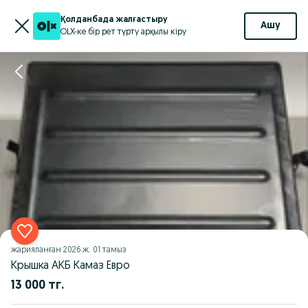
Қолданбада жалғастыру
Ашу
OLX-ке бір рет түрту арқылы кіру
жарияланған
2026 ж. 01 тамыз
Крышка АКБ Камаз Евро
13 000 тг.