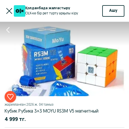
Қолданбада жалғастыру
Ашу
OLX-ке бір рет түрту арқылы кіру
жарияланған
2026 ж. 04 тамыз
Кубик Рубика 3×3 MOYU RS3M V5 магнитный
4 999 тг.