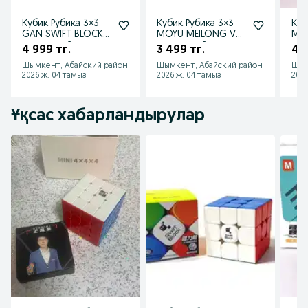
Кубик Рубика 3×3
Кубик Рубика 3×3
Куб
GAN SWIFT BLOCK
MOYU MEILONG V2
Moy
магнитный
магнитный
ма
4 999 тг.
3 499 тг.
4 9
Шымкент, Абайский район
Шымкент, Абайский район
Шым
2026 ж. 04 тамыз
2026 ж. 04 тамыз
2026
Ұқсас хабарландырулар