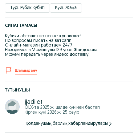
Түрі: Рубик кубигі
Күйі: Жаңа
СИПАТТАМАСЫ
Кубики абсолютно новые в упаковке!
По вопросам писать на ватсапп
Онлайн-магазин работаем 24/7
Находимся в Момышулы 129 угол Жандосова
Можем передать через яндекс доставку.
Шағымдану
ТҰТЫНУШЫ
jjadilet
OLX-та
2025 ж. шілде
күнінен бастап
Кірген күні 2026 ж. 25 сәуір
Қолданушың барлық хабарландырулары