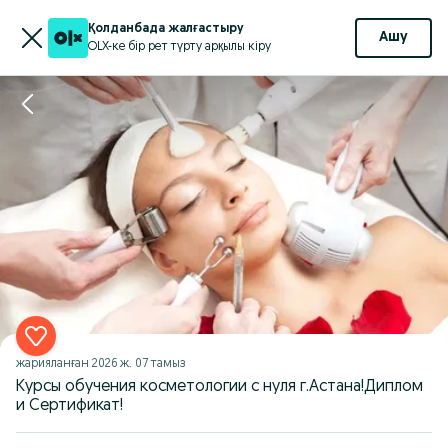
Қолданбада жалғастыру
Ашу
OLX-ке бір рет түрту арқылы кіру
жарияланған
2026 ж. 07 тамыз
Курсы обучения косметологии с нуля г.Астана!Диплом
и Сертификат!