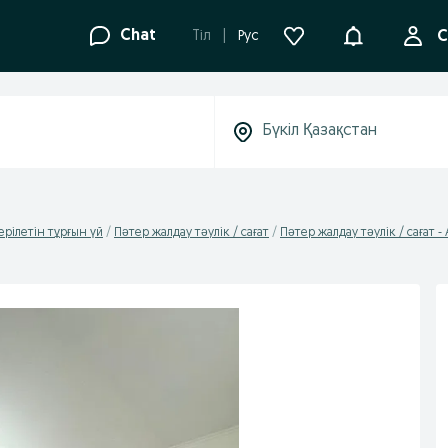
Ақпараттанд
Chat
Tіл
Рус
С
ерілетін тұрғын үй
Пәтер жалдау тәулік / сағат
Пәтер жалдау тәулік / сағат -