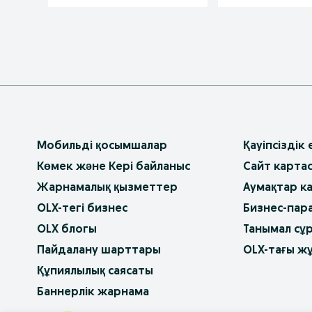
Мобильді қосымшалар
Қауіпсіздік
Көмек және Кері байланыс
Сайт карта
Жарнамалық қызметтер
Аумақтар к
OLX-тегі бизнес
Бизнес-пар
OLX блогы
Танымал сұ
Пайдалану шарттары
OLX-тағы ж
Құпиялылық саясаты
Баннерлік жарнама