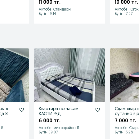
ентр
скидкам
11 000 тг.
10 000 тг.
Актобе, Стандион
Актобе, Юго-
Бүгін 19:14
Бүгін 17:07
ры в
Квартира по часам.
Сдам кварт
да 8
КАСПИ РЕД
сутачно в 
вокзала
6 000 тг.
7 000 тг.
 8
Актобе, микрорайон 11
Актобе, Стар
Бүгін 09:07
Бүгін 15:28