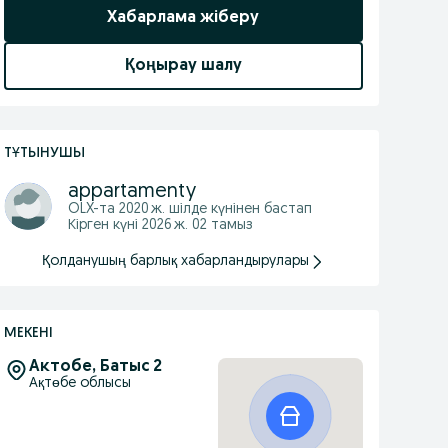
Хабарлама жіберу
Қоңырау шалу
ТҰТЫНУШЫ
appartamenty
OLX-та
2020 ж. шілде
күнінен бастап
Кірген күні 2026 ж. 02 тамыз
Қолданушың барлық хабарландырулары
МЕКЕНІ
Актобе, Батыс 2
Ақтөбе облысы