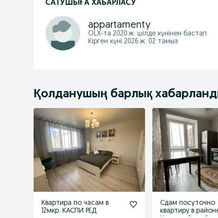
САТУШЫҒА ХАБАРЛАСУ
appartamenty
OLX-та
2020 ж. шілде
күнінен бастап
Кірген күні 2026 ж. 02 тамыз
Қолданушың барлық хабарлан
Квартира по часам в
Сдам посуточно
12мкр. КАСПИ РЕД
квартиру в район