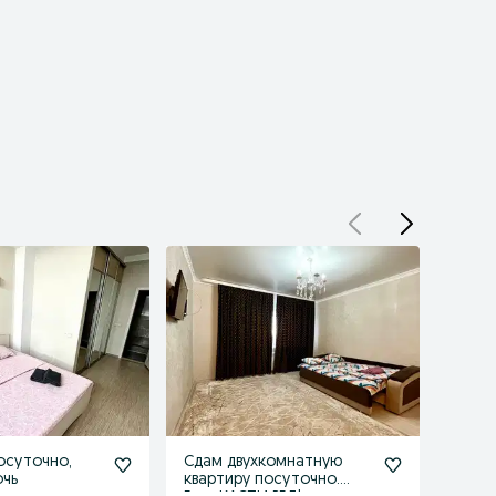
осуточно,
Сдам двухкомнатную
Сдам
очь
квартиру посуточно.
посут