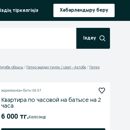
ыру
Хабарландыру беру
іздің тіркелгіңіз
Іздеу
 Ақтөбе облысы
Пәтер жалдау тәулік / сағат - Актобе
Пәтер
жарияланған
бүгін 06:07
Квартира по часовой на батысе на 2
часа
6 000 тг.
Келісімді