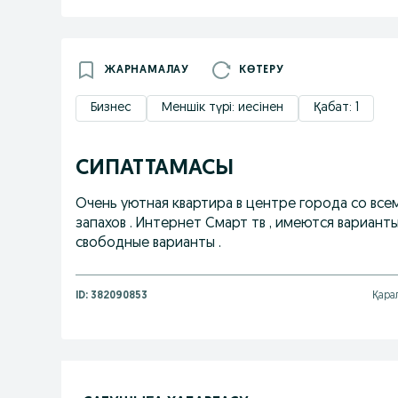
ЖАРНАМАЛАУ
КӨТЕРУ
Бизнес
Меншік түрі: иесінен
Қабат: 1
СИПАТТАМАСЫ
Очень уютная квартира в центре города со всем
запахов . Интернет Смарт тв , имеются вариант
свободные варианты .
ID:
382090853
Қарал