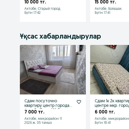
Космос.Самый ц
10 000 тг.
15 000 тг.
города. Kaspi Red
Актобе, Старый город
Актобе, Болашак
Бүгін 17:42
Бүгін 17:41
Ұқсас хабарландырулар
Сдам посуточно
Сдам 1к 2к кварти
квартиру центр города
центре мкр. горо
Актобе 11 мкр Wi-Fi
мкр 11 мкр
7 000 тг.
6 000 тг.
Актобе, микрорайон 11
Актобе, микрорайон
2026 ж. 05 тамыз
Бүгін 18:41