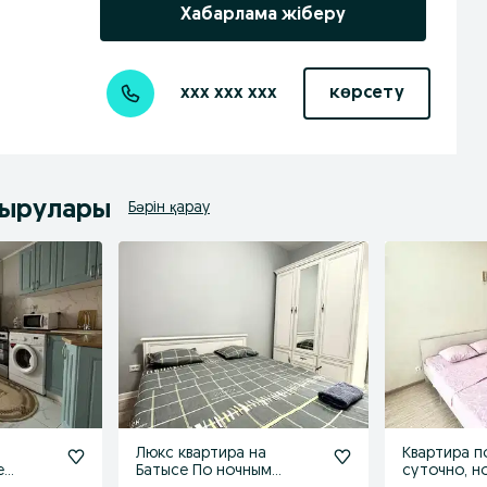
Хабарлама жіберу
xxx xxx xxx
көрсету
дырулары
Бәрін қарау
Люкс квартира на
Квартира п
е
Батысе По ночным
суточно, н