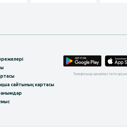
 ережелері
сы
Телефоныңа арналған тегін қосы
артасы
ақша сайтының картасы
ранымдар
ұмыс