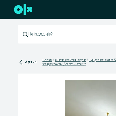
Төменгі деректемеге өту
Негізгі
Жылжымайтын мүлік
Күнделікті жалға б
Артқа
жалдау тәулік / сағат - Батыс 2