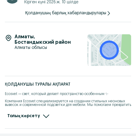
Кірген күні 2026 ж. 10 шілде
Қолданушың барлық хабарландырулары
Алматы
,
Бостандыкский район
Алматы облысы
ҚОЛДАНУШЫ ТУРАЛЫ АҚПАРАТ
Ecosvet — свет, который делает пространство особенным ✨

Компания Ecosvet специализируется на создании стильных неоновых 
вывесок и современной подсветки для мебели. Мы помогаем превратить 
обычные пространства в яркие, атмосферные и запоминающиеся.

Толық көрсету
Мы изготавливаем индивидуальные неоновые вывески для бизнеса, 
магазинов, кафе, салонов, а также для дома. Наши вывески не только 
украшают интерьер, но и привлекают внимание клиентов, создавая 
уникальный стиль вашего бренда.

Кроме того, Ecosvet профессионально устанавливает LED-подсветку в 