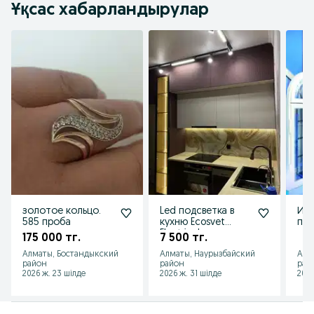
Ұқсас хабарландырулар
золотое кольцо.
Led подсветка в
Изг
585 проба
кухню Ecosvet
пла
Electricals
око
175 000 тг.
7 500 тг.
жей
Алматы, Бостандыкский
Алматы, Наурызбайский
Алм
бол
район
район
рай
2026 ж. 23 шілде
2026 ж. 31 шілде
2026