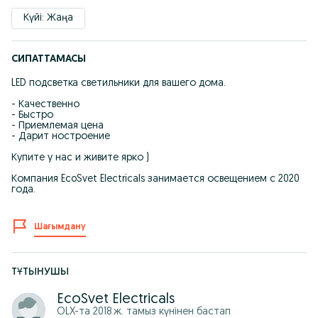
Күйі: Жаңа
СИПАТТАМАСЫ
LED подсветка светильники для вашего дома.
- Качественно
- Быстро
- Приемлемая цена
- Дарит ностроение
Купите у нас и живите ярко )
Компания EcoSvet Electricals занимается освещением с 2020
года.
Шағымдану
ТҰТЫНУШЫ
EcoSvet Electricals
OLX-та
2018 ж. тамыз
күнінен бастап