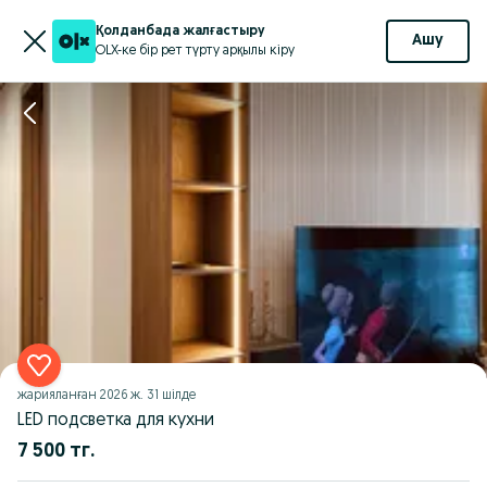
Қолданбада жалғастыру
Ашу
OLX-ке бір рет түрту арқылы кіру
жарияланған
2026 ж. 31 шілде
LED подсветка для кухни
7 500 тг.