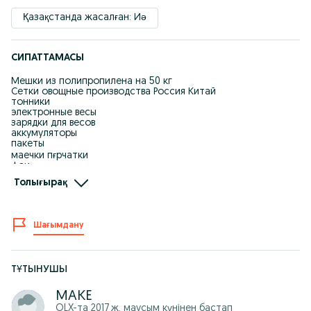
Қазақстанда жасалған: Иә
СИПАТТАМАСЫ
Мешки из полипропилена на 50 кг
Сетки овощные производства Россия Китай
тонники
электронные весы
зарядки для весов
аккумуляторы
пакеты
маечки пғрчатки
фои
скотч
Толығырақ
форма опл любая
отправка по регионам
сңидки
мы находимся т/д Гулсум 1 этаж кайрат жумагалиева 10/
Шағымдану
исаева 1/2 скл
ТҰТЫНУШЫ
МАКЕ
OLX-та
2017 ж. маусым
күнінен бастап