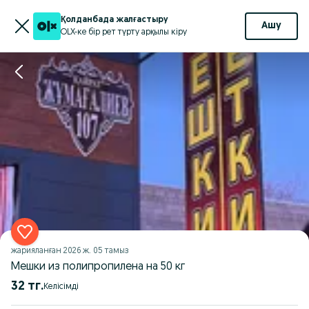
Қолданбада жалғастыру
Ашу
OLX-ке бір рет түрту арқылы кіру
жарияланған
2026 ж. 05 тамыз
Мешки из полипропилена на 50 кг
32 тг.
Келісімді