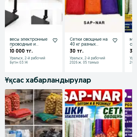
весы электронные
Сетки овощные на
меш
проводные и
40 кг разных
ово
безпроводные
цветов
роз
10 000 тг.
30 тг.
33 
Уральск, 2-й рабочий
Уральск, 2-й рабочий
Урал
Бүгін 03:14
2026 ж. 05 тамыз
2026
Ұқсас хабарландырулар