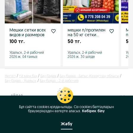
Мешки сетки всех
мешки п/пропилен
Мешки
видов и размеров
на 50 кг сетки
пер
овощные
пак
100 тг.
50 тг.
53 
Уральск, 2-й рабочий
Уральск, 2-й рабочий
Урал
2026 ж. 04 тамыз
2026 ж. 30 шілде
2026
Негізгі
Үй мен бақ
Бау-бақша
Бау-бақша - Батыс-Қазақстан облысы
Бау-бақша - Уральск
Бау-бақша - 2-й рабочий
АЙДАР
Бұл сайтта cookies қолданылады. Сіз cookies баптауларын
ID:
394483350
браузеріңізден өзгерте аласыз.
Көбірек білу
Қаралды: 236
Жабу
Қоңырау шалу/SMS
Хабарлама жіберу