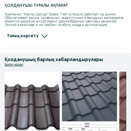
ҚОЛДАНУШЫ ТУРАЛЫ АҚПАРАТ
Компания "Алатау Шатыр" более 7 лет успешно работает на рынке. 
Обеспечивает рынок кровельных, водосточных и фасадных материалов. 
Имеется широкий ассортимент разнообразных цветовых решений. 
Лёгкий в монтаже и не требует особого ухода в эксплуатации. 

      Наши специалисты помогут Вам с выбором. Так же, имеется наличный 
и безналичный способ оплаты. Есть возможность оформить в рассрочку и 
кредит. 

Толық көрсету
      Для нас важно качества и сервис!
Қолданушың барлық хабарландырулары
Бәрін қарау