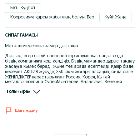
Беті: Күңгірт
Коррозияға қарсы жабынның болуы: Бар
Күйі: Жаңа
СИПАТТАМАСЫ
Металлочерепица замер доставка
Достар, егер сіз үй салып шатыр жауып жатсаңыз онда
біздің компанияға қош келдіңіз. Біздің мамандар дұрыс таңдау
жасауға көмек береді. Және тез арада есептейді. Қазір бізде
керемет АКЦИЯ жүруде, 230 кв/м жоғары алсаңыз, онда сізге
ЖЕҢІЛДІКТЕР қарастырылған. Россия, Корея, Кытай
металлочерепица СуперМонтерей, Андалузия, Венеция.
Қалыңдығы 0,40-тан басталады. Және де суағарлар,
Толығырақ
сайдингтер, үйдің сыртына арналған (фасад) панельдер т.б.
Үйіңіздің размеріне қарап кесіп береміз.
Kaspi Red / Kaspi рассрочка бар.
Шағымдану
Жылдам есебін шығару, өлшеу, жеткізу қызметі бар.
Еліміздің басқа да аймақтарымен жұмыс жасаймыз.