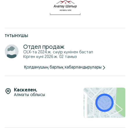
ТҰТЫНУШЫ
Отдел продаж
OLX-та
2024 ж. сәуір
күнінен бастап
Кірген күні 2026 ж. 02 тамыз
Қолданушың барлық хабарландырулары
Каскелен
,
Алматы облысы