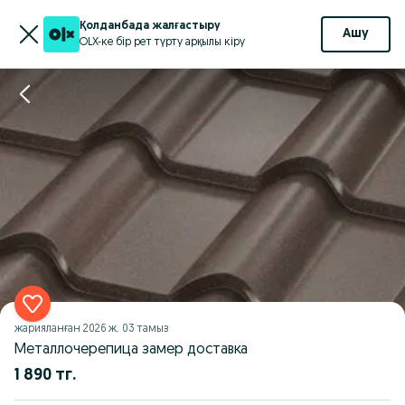
Қолданбада жалғастыру
Ашу
OLX-ке бір рет түрту арқылы кіру
жарияланған
2026 ж. 03 тамыз
Металлочерепица замер доставка
1 890 тг.