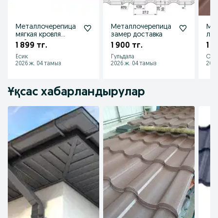
Металлочерепица
Металлочерепица
Ме
мягкая кровля
замер доставка
луч
сайдинг водосток
1 899 тг.
1 900 тг.
1 8
Есик
Гульдала
Оте
2026 ж. 04 тамыз
2026 ж. 04 тамыз
2026
Ұқсас хабарландырулар