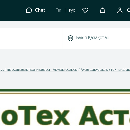
Ақпараттанд
Chat
Tіл
Рус
С
Ауыл шаруашылық техникалары - Ақмола облысы
Ауыл шаруашылық техникалары