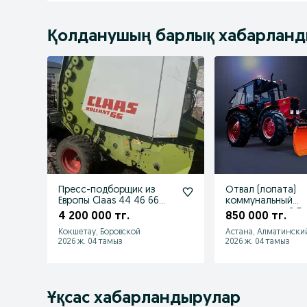
Қолданушың барлық хабарлан
Пресс-подборщик из
Отвал (лопата)
Европы Claas 44 46 66
коммунальный
после капитального
универсальный Б
4 200 000 тг.
850 000 тг.
ремонта!
Земля МТЗ LOVO
Кокшетау, Боровской
Астана, Алматински
2026 ж. 04 тамыз
2026 ж. 04 тамыз
Ұқсас хабарландырулар