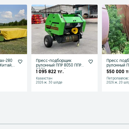
ax-280
Пресс-подборщик
Пресс под
 Китай,
рулонный ППР 8050 ППР
рулонный П
о самаш
8070 с кнопкой
1 095 822 тг.
550 000 т
Казахстан
Петропавловс
2026 ж. 30 шілде
2026 ж. 20 ші