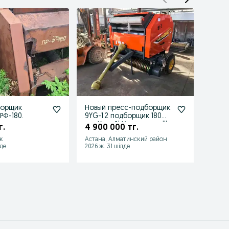
борщик
Новый пресс-подборщик
Прес
РФ-180.
9YG-1.2 подборщик 180
руло
см. Китай! Хит продаж!!!
г.
4 900 000 тг.
4 60
к
Астана, Алматинский район
Семей
лде
2026 ж. 31 шілде
2026 ж