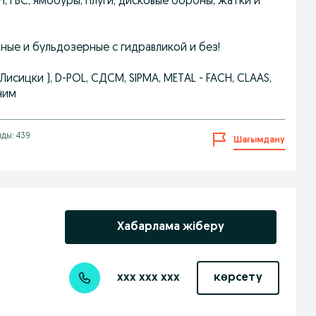
ВН, ГВС, ямобуры, плуги, дисковые бороны, жатки и
ные и бульдозерные с гидравликой и без!
 Лисицки ), D-POL, СДСМ, SIPMA, METAL - FACH, CLAAS,
ним
лды: 439
Шағымдану
Хабарлама жіберу
xxx xxx xxx
көрсету