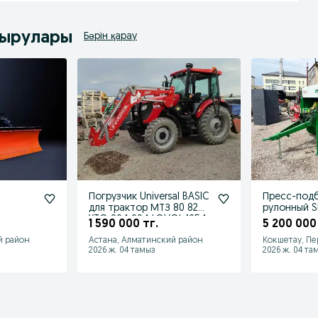
дырулары
Бәрін қарау
Погрузчик Universal BASIC
Пресс-под
для трактор МТЗ 80 82
рулонный SI
ольшая
YTO 804 904 LOVOL 1054
идеальном 
1 590 000 тг.
5 200 000
L YTO
Польши
й район
Астана, Алматинский район
Кокшетау, Пе
2026 ж. 04 тамыз
2026 ж. 04 та