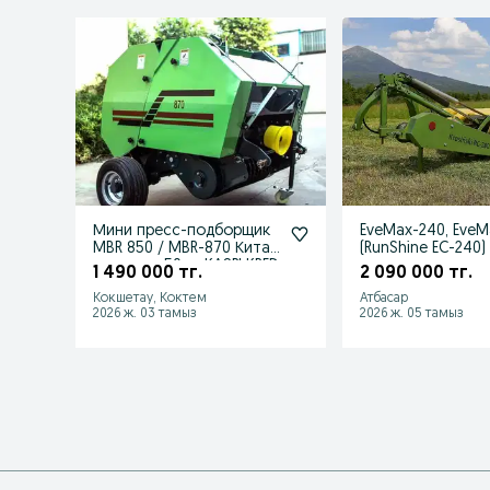
Мини пресс-подборщик
EveMax-240, EveM
MBR 850 / MBR-870 Китай
(RunShine EC-240)
рулон до 50 кг KASPI KRED
аналог польског
1 490 000 тг.
2 090 000 тг.
Кокшетау, Коктем
Атбасар
2026 ж. 03 тамыз
2026 ж. 05 тамыз