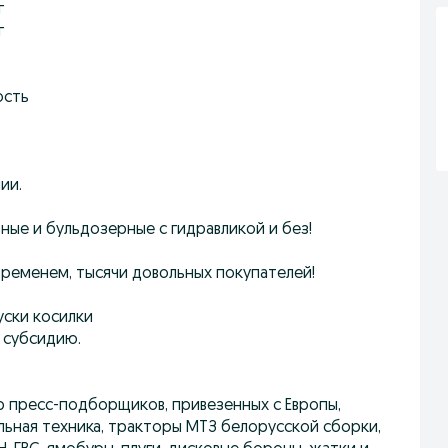
г
г
ость
ии.
ные и бульдозерные с гидравликой и без!
 временем, тысячи довольных покупателей!
уски косилки
 субсидию.
ор пресс-подборщиков, привезенных с Европы,
льная техника, тракторы МТЗ белорусской сборки,