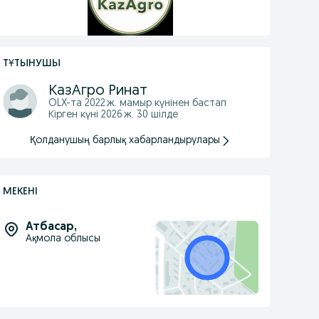
ТҰТЫНУШЫ
КазАгро Ринат
OLX-та
2022 ж. мамыр
күнінен бастап
Кірген күні 2026 ж. 30 шілде
Қолданушың барлық хабарландырулары
МЕКЕНІ
Атбасар
,
Ақмола облысы