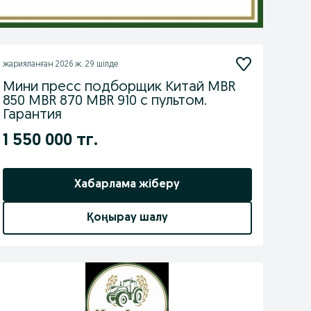
жарияланған
2026 ж. 29 шілде
Мини пресс подборщик Китай MBR
850 MBR 870 MBR 910 с пультом.
Гарантия
1 550 000 тг.
Хабарлама жіберу
Қоңырау шалу