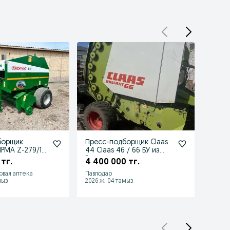
борщик
Пресс-подборщик Claas
Щетк
PMA Z-279/1 в
44 Claas 46 / 66 БУ из
отва
состоянии из
Европы после кап.
от ди
 тг.
4 400 000 тг.
790 
ремонта
Боль
рвая аптека
Павлодар
Павло
мыз
2026 ж. 04 тамыз
2026 ж