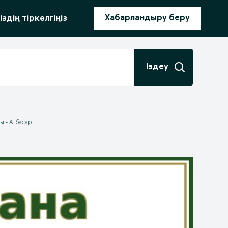
ыру
Хабарландыру беру
іздің тіркелгіңіз
Іздеу
 - Атбасар