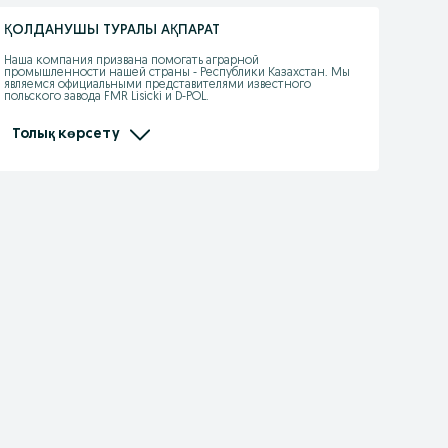
ҚОЛДАНУШЫ ТУРАЛЫ АҚПАРАТ
Наша компания призвана помогать аграрной 
промышленности нашей страны - Республики Казахстан. Мы 
являемся официальными представителями известного 
польского завода FMR Lisicki и D-POL. 

Поэтому мы предоставляем самые дешевые цены на 
сельхозтехнику напрямую с завода! Отличное качество 
Толық көрсету
продукции позволяет нашей компании пользоваться отличной 
репутацией на протяжении 8 лет!

Мы предоставляем заводскую гарантию на новую технику на 1 
календарный год.