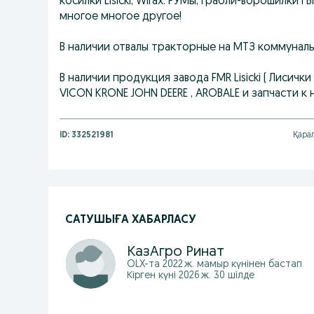
косилки Lisicki, Wirax. РУМы, грабли-ворошилки Г
многое многое другое!
В наличии отвалы тракторные на МТЗ коммуналь
В наличии продукция завода FMR Lisicki ( Лисички
VICON KRONE JOHN DEERE , AROBALE и запчасти к 
ID:
332521981
Қара
САТУШЫҒА ХАБАРЛАСУ
КазАгро Ринат
OLX-та
2022 ж. мамыр
күнінен бастап
Кірген күні 2026 ж. 30 шілде