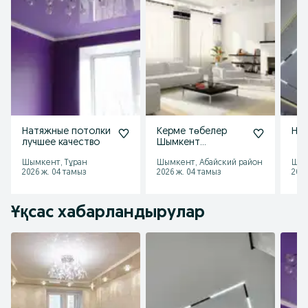
Натяжные потолки
Керме төбелер
На
лучшее качество
Шымкент
қаласында керме
Шымкент, Тұран
Шымкент, Абайский район
Шым
төбелер натяжные
2026 ж. 04 тамыз
2026 ж. 04 тамыз
2026
потолки
Ұқсас хабарландырулар