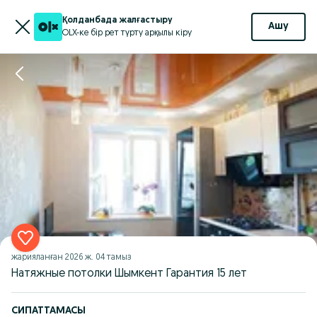
Қолданбада жалғастыру
Ашу
OLX-ке бір рет түрту арқылы кіру
жарияланған
2026 ж. 04 тамыз
Натяжные потолки Шымкент Гарантия 15 лет
СИПАТТАМАСЫ