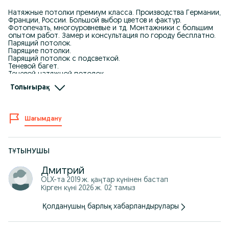
Натяжные потолки премиум класса. Производства Германии,
Франции, России. Большой выбор цветов и фактур.
Фотопечать, многоуровневые и тд. Монтажники с большим
опытом работ. Замер и консультация по городу бесплатно.
Парящий потолок.
Парящие потолки.
Парящий потолок с подсветкой.
Теневой багет.
Теневой натяжной потолок.
Теневой профиль.
Толығырақ
Теневой евро-краб.
Фотопечать.
Натяжные потолки в Шымкенте не дорого.
Керме төбелер
Шағымдану
Керме төбелер Шымкент каласында
Натяжные потолки по доступным ценам
Натяжной потолок натяжные потолки в Шымкенте.
Натяжные потолки от эконом до премиум класса.
ТҰТЫНУШЫ
Керме төбелер Шымкентте.
Натяжные потолки Гарантия 15 лет.
Натяжной потолок.
Дмитрий
Потолки качественные.
OLX-та
2019 ж. қаңтар
күнінен бастап
Потолки глянцевые, матовые, цветные.
Кірген күні 2026 ж. 02 тамыз
Потолки с гарантией. Потолки натяжные.
Потолок с рассрочкой. Потолки
Қолданушың барлық хабарландырулары
Потолки натяжные качественно, быстро, с гарантией.
Kerme tobeler Shymkent