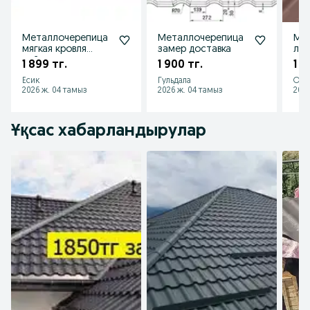
Металлочерепица
Металлочерепица
Ме
мягкая кровля
замер доставка
луч
сайдинг водосток
1 899 тг.
1 900 тг.
1 8
Есик
Гульдала
Оте
2026 ж. 04 тамыз
2026 ж. 04 тамыз
2026
Ұқсас хабарландырулар