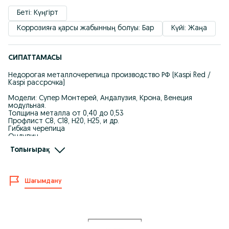
Беті: Күңгірт
Коррозияға қарсы жабынның болуы: Бар
Күйі: Жаңа
СИПАТТАМАСЫ
Недорогая металлочерепица производство РФ (Каspi Red /
Kaspi рассрочка)
Модели: Супер Монтерей, Андалузия, Крона, Венеция
модульная.
Толщина металла от 0,40 до 0,53
Профлист С8, С18, Н20, Н25, и др.
Гибкая черепица
Ондулин
Водосточная система
Толығырақ
Металлосайдинг
Сайдинг европанель
Виниловый сайдинг
Фасадные панели
Шағымдану
Заборы из штакетника
Чердачные лестницы
Кровельная вентиляция
Шурупы для кровлей
Широкий ассортимент цветовых решений
Получите замер и точный расчет БЕСПЛАТНО
Предусмотрено доставка в другие регионы Казахстана