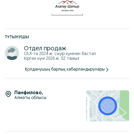
ТҰТЫНУШЫ
Отдел продаж
OLX-та
2024 ж. сәуір
күнінен бастап
Кірген күні 2026 ж. 02 тамыз
Қолданушың барлық хабарландырулары
Панфилово
,
Алматы облысы