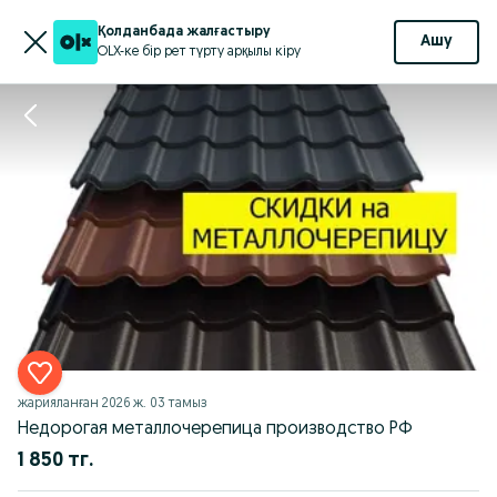
Қолданбада жалғастыру
Ашу
OLX-ке бір рет түрту арқылы кіру
жарияланған
2026 ж. 03 тамыз
Недорогая металлочерепица производство РФ
1 850 тг.