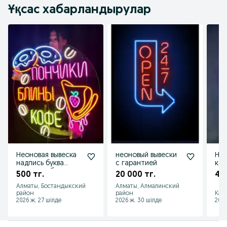
Ұқсас хабарландырулар
Неоновая вывеска
неоновый вывески
Нео
надпись буква
с гарантией
коф
светящая буквы
500 тг.
20 000 тг.
40
неон вывеска
Алматы, Бостандыкский
Алматы, Алмалинский
район
район
Кам
2026 ж. 27 шілде
2026 ж. 30 шілде
2026