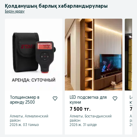
мебель: кухни, шкафы, витрины, полки, рабочие зоны и другие элементы 
Қолданушың барлық хабарландырулары
интерьера. Такая подсветка делает пространство более современным, 
удобным и эффектным.

Бәрін қарау
Почему выбирают Ecosvet:

✔ Индивидуальный дизайн под ваш проект

✔ Качественные и долговечные материалы

✔ Подсветка для дома и бизнеса

✔ Профессиональный монтаж

✔ Быстрое изготовление и установка

Ecosvet — создаём свет, который подчёркивает стиль вашего 
пространства.

Свяжитесь с нами и мы поможем реализовать вашу идею света.
Толщиномер в
LED подсветка для
Led
аренду 2500
кухни
кух
Elec
7 500 тг.
7 5
Алматы, Алмалинский
Алматы, Бостандыкский
Алм
район
район
рай
2026 ж. 03 тамыз
2026 ж. 31 шілде
2026