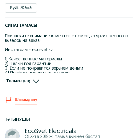
Күйі: Жаңа
СИПАТТАМАСЫ
Привлеките внимание клиентов с помощью ярких неоновых
вывесок на заказ!
Инстаграм - ecosvet.kz
1) Качественные материалы
2) Целый год гарантий
3) Если не понравится верьнем деньги
4) Профессионалы своего дела
Толығырақ
Наша компания специализируется на изготовлении
качественных неоновых вывесок, которые помогут вашему
бизнесу выделиться среди конкурентов. Мы создаем
уникальные и оригинальные дизайны, которые подчеркнут
Шағымдану
индивидуальность вашего бренда и привлекут новых
клиентов.
Неоновые вывески - это не только стильное и современное
решение для вашего бизнеса, но и эффективный способ
ТҰТЫНУШЫ
привлечения внимания потенциальных покупателей.
Благодаря ярким цветам и эффектному свечению, ваша
EcoSvet Electricals
вывеска будет видна даже в самом загруженном районе
OLX-та
2018 ж. тамыз
күнінен бастап
города.