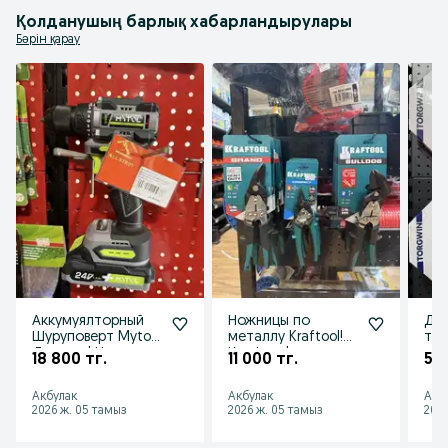
Қолданушың барлық хабарландырулары
Бәрін қарау
Аккумуялторный
Ножницы по
Дис
Шуруповерт Mytol!
металлу Kraftool!
тор
Досавка! Низкие
Крафтул!
угл
18 800 тг.
11 000 тг.
5 7
цены! Акции!
Доставка!
255
Скидки!
Открыты до 23:00!
Дос
Акбулак
Акбулак
Акб
НДС!
2026 ж. 05 тамыз
2026 ж. 05 тамыз
2026