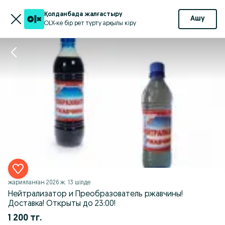
Қолданбада жалғастыру
Ашу
OLX-ке бір рет түрту арқылы кіру
жарияланған
2026 ж. 13 шілде
Нейтрализатор и Преобразователь ржавчины!
Доставка! Открыты до 23:00!
1 200 тг.