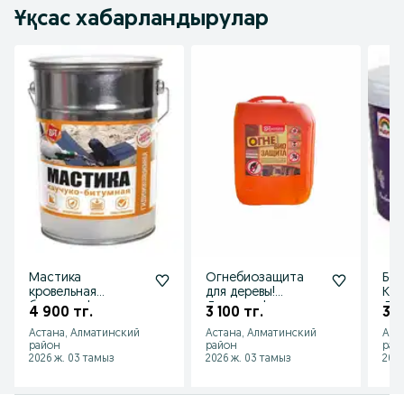
Ұқсас хабарландырулар
Мастика
Огнебиозащита
Бет
кровельная
для деревы!
Ква
битумная!
Доставка!
Дос
4 900 тг.
3 100 тг.
3 8
Доставка!
Открыты до 23;00!
Отк
Астана, Алматинский
Астана, Алматинский
Аст
Открыты до 23;00!
Рассрочка!
район
район
рай
2026 ж. 03 тамыз
2026 ж. 03 тамыз
2026