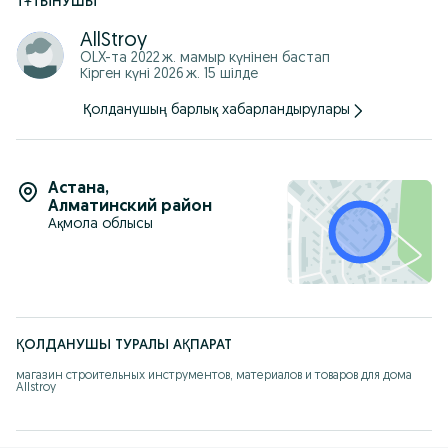
ТҰТЫНУШЫ
AllStroy
OLX-та
2022 ж. мамыр
күнінен бастап
Кірген күні 2026 ж. 15 шілде
Қолданушың барлық хабарландырулары
Астана
,
Алматинский район
Ақмола облысы
ҚОЛДАНУШЫ ТУРАЛЫ АҚПАРАТ
магазин строительных инструментов, материалов и товаров для дома 
Allstroy