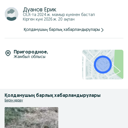
Дуанов Ерик
OLX-та
2024 ж. мамыр
күнінен бастап
Кірген күні 2026 ж. 20 ақпан
Қолданушың барлық хабарландырулары
Пригородное
,
Жамбыл облысы
Қолданушың барлық хабарландырулары
Бәрін қарау