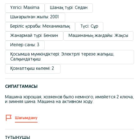
Үлгісі: Maxima
Шанақ түрі: Седан
Шығарылған жылы: 2001 
Беріліс қорабы: Механикалық
Түсі: Сұр
Жанармай түрі: Бензин
Машинаның жағдайы: Жақсы
Иелер саны: 3
Қосымша мүмкіндіктері: Электрлі терезе жапқыш, 
Салқындатқыш
Қозғалтқыш көлемі: 2 
СИПАТТАМАСЫ
Машина хорошая, хозяенов было немного, имейется 2 ключа,
и зимняя шина. Машина на активном ходу.
Шағымдану
ТҰТЫНУШЫ