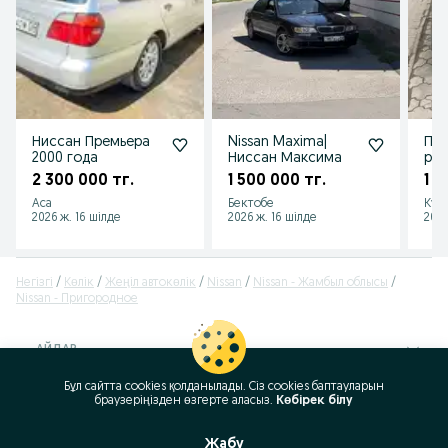
Ниссан Премьера
Nissan Maxima|
Про
2000 года
Ниссан Максима
pri
2 300 000 тг.
1 500 000 тг.
1 5
Аса
Бектобе
Кум
2026 ж. 16 шілде
2026 ж. 16 шілде
2026
Негізгі
Көлік
Жеңіл автокөлік
Nissan
Nissan - Жамбыл облысы
Nissan - Пригородное
АЙДАР
Бұл сайтта cookies қолданылады. Сіз cookies баптауларын
ID:
388721027
браузеріңізден өзгерте аласыз.
Көбірек білу
Қаралды: 371
Жабу