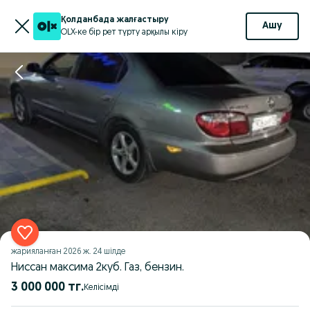
Қолданбада жалғастыру
Ашу
OLX-ке бір рет түрту арқылы кіру
жарияланған
2026 ж. 24 шілде
Ниссан максима 2куб. Газ, бензин.
3 000 000 тг.
Келісімді