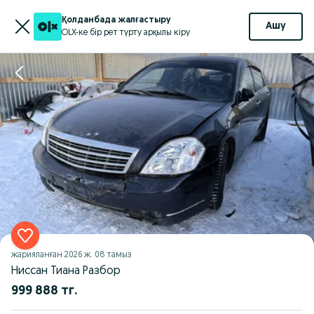
Қолданбада жалғастыру
Ашу
OLX-ке бір рет түрту арқылы кіру
жарияланған
2026 ж. 08 тамыз
Ниссан Тиана Разбор
999 888 тг.