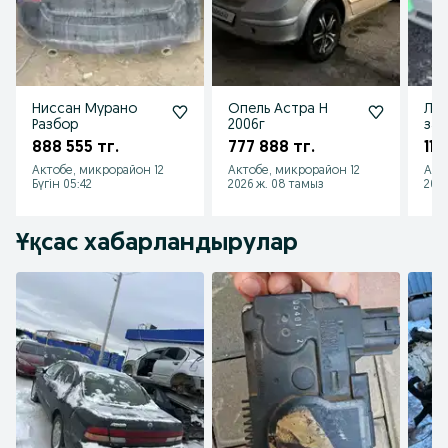
Ниссан Мурано
Опель Астра Н
Лиф
Разбор
2006г
зап
888 555 тг.
777 888 тг.
114
Актобе, микрорайон 12
Актобе, микрорайон 12
Акт
Бүгін 05:42
2026 ж. 08 тамыз
2026
Ұқсас хабарландырулар