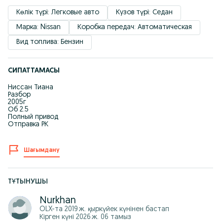
Көлік түрі: Легковые авто
Кузов түрі: Седан
Марка: Nissan
Коробка передач: Автоматическая
Вид топлива: Бензин
СИПАТТАМАСЫ
Ниссан Тиана
Разбор
2005г
Об 2.5
Полный привод
Отправка РК
Шағымдану
ТҰТЫНУШЫ
Nurkhan
OLX-та
2019 ж. қыркүйек
күнінен бастап
Кірген күні 2026 ж. 06 тамыз