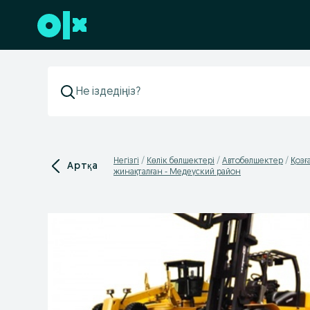
Төменгі деректемеге өту
Негізгі
Көлік бөлшектері
Автобөлшектер
Қозғ
Артқа
жинақталған - Медеуский район