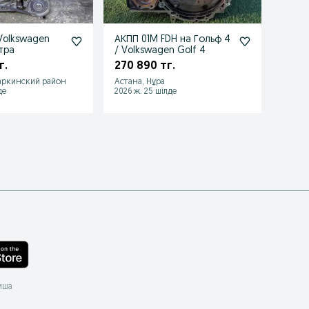
Volkswagen
АКПП 01M FDH на Гольф 4
Двига
итра
/ Volkswagen Golf 4
400 
г.
270 890 тг.
аркинский район
Астана, Нұра
Астан
де
2026 ж. 25 шілде
2026 ж
мша