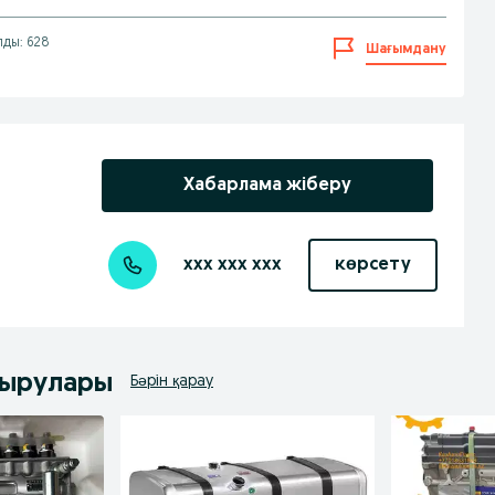
лды: 628
Шағымдану
Хабарлама жіберу
xxx xxx xxx
көрсету
дырулары
Бәрін қарау