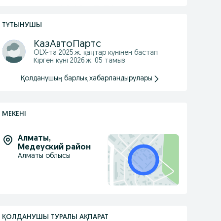
ТҰТЫНУШЫ
КазАвтоПартс
OLX-та
2025 ж. қаңтар
күнінен бастап
Кірген күні 2026 ж. 05 тамыз
Қолданушың барлық хабарландырулары
МЕКЕНІ
Алматы
,
Медеуский район
Алматы облысы
ҚОЛДАНУШЫ ТУРАЛЫ АҚПАРАТ