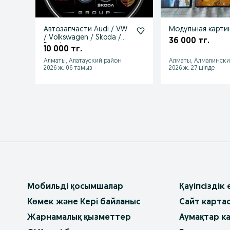
Автозапчасти Audi / VW
Модульная карти
/ Volkswagen / Skoda /
36 000 тг.
Porsche
10 000 тг.
Алматы, Алатауский район
Алматы, Алмалински
2026 ж. 06 тамыз
2026 ж. 27 шілде
Мобильді қосымшалар
Қауіпсіздік
Көмек және Кері байланыс
Сайт карта
Жарнамалық қызметтер
Аумақтар к