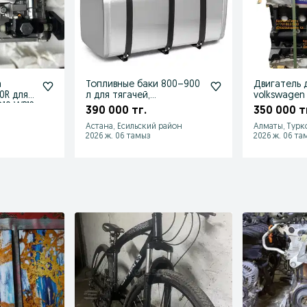
а
Топливные баки 800–900
Двигатель 
для
л для тягачей,
volkswagen
10 WP12
спецтехники и
390 000 тг.
350 000 т
генераторы
Астана, Есильский район
Алматы, Турк
2026 ж. 06 тамыз
2026 ж. 06 та