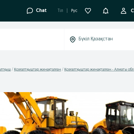
Ақпараттанд
Chat
Tіл
Рус
С
алтқыш
Қозғалтқыштар жинақталған
Қозғалтқыштар жинақталған - Алматы об