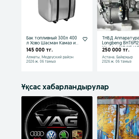
Бак топливный 300л 400
ТНВД Аппаратур
л Хово Шасман Камаз и
Longbeng BHT6P120R 
прочее
Weichai WD615 WD
145 000 тг.
250 000 тг.
Алматы, Медеуский район
Астана, Байқоңыр
2026 ж. 06 тамыз
2026 ж. 06 тамыз
Ұқсас хабарландырулар