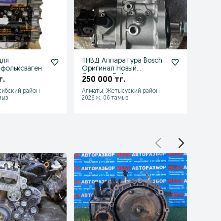
для
ТНВД Аппаратура Bosch
Топли
 фольксваген
Оригинал Новый
литро
Common Rail
г.
250 000 тг.
390 
сибский район
Алматы, Жетысуский район
Алмат
мыз
2026 ж. 06 тамыз
2026 ж