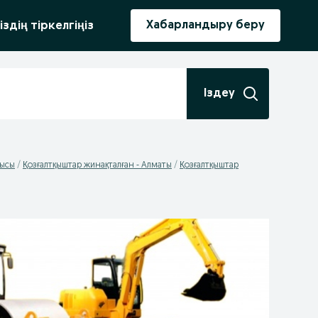
ыру
Хабарландыру беру
іздің тіркелгіңіз
Іздеу
лысы
Қозғалтқыштар жинақталған - Алматы
Қозғалтқыштар