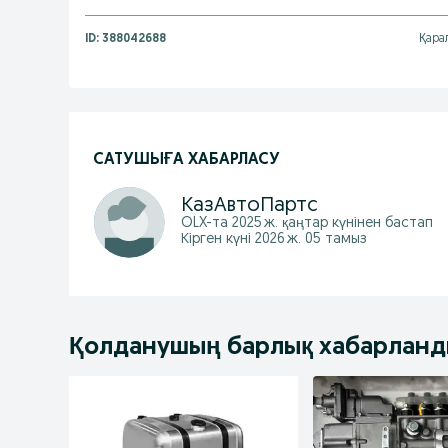
ID:
388042688
Қара
САТУШЫҒА ХАБАРЛАСУ
КазАвтоПартс
OLX-та
2025 ж. қаңтар
күнінен бастап
Кірген күні 2026 ж. 05 тамыз
Қолданушың барлық хабарлан