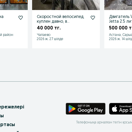
на
Скоростной велосипед,
Двигатель 
куплен давно, в
Jetta 2.5 л
неплохом состоянии
40 000 тг.
500 000 т
й район
Чапаево
Астана, Сары
2026 ж. 27 шілде
2026 ж. 14 шіл
 ережелері
сы
Телефоныңа арналған тегін қосы
артасы