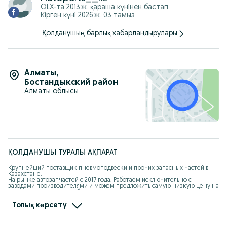
OLX-та
2013 ж. қараша
күнінен бастап
Кірген күні 2026 ж. 03 тамыз
Қолданушың барлық хабарландырулары
Алматы
,
Бостандыкский район
Алматы облысы
ҚОЛДАНУШЫ ТУРАЛЫ АҚПАРАТ
Крупнейший поставщик пневмоподвески и прочих запасных частей в 
Казахстане. 

На рынке автозапчастей с 2017 года. Работаем исключительно с 
заводами производителями и можем предложить самую низкую цену на 
качественный продукт без посредников. Страны поставок : Чехия, 
Индия, Китай, Тайвань, Япония. 

Толық көрсету
Оптовые продажи в Car City , в специализированные СТО по всему 
Казахстану а так же в Россию и в другие страны СНГ. 

Партнер интернет магазина Kaspi.kz , можете приобрести наши товары в 