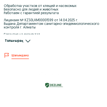
Обработка участков от клещей и насекомых
Безопасно для людей и животных
Работаем с гарантией результата
Лицензия № KZ30LAM00001599 от 14.04.2025 г.
Выдана Департаментом санитарно-эпидемиологического
контроля г. Алматы
Гарантия на результат
Заключаем договоры
Толығырақ
Работаем с физическими и юридическими лицами
Опыт более 10 лет
Выезд по городу и области
Шағымдану
Услуги:
Обработка территорий от клещей
Дезинсекция (насекомые)
Дератизация (грызуны)
Дезинфекция помещений
Гербицидная обработка
Обрабатываем: участки, дворы, базы отдыха, склады, дома,
предприятия и гос. учреждения
Также: уничтожение клопов, тараканов, мышей и крыс