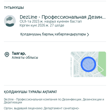
ТҰТЫНУШЫ
DezLine - Профессиональная Дезинфекция
OLX-та
2023 ж. наурыз
күнінен бастап
Кірген күні 2026 ж. 27 шілде
Қолданушың барлық хабарландырулары
Талгар
,
Алматы облысы
ҚОЛДАНУШЫ ТУРАЛЫ АҚПАРАТ
Dezline - Профессиональная компания по Дезинфекции, Дезинсекции и 
Дератизации

Орган, выдавший лицензию: Департамент санитарно-