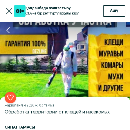
Қолданбада жалғастыру
Ашу
OLX-ке бір рет түрту арқылы кіру
жарияланған
2026 ж. 03 тамыз
Обработка территории от клещей и насекомых
СИПАТТАМАСЫ