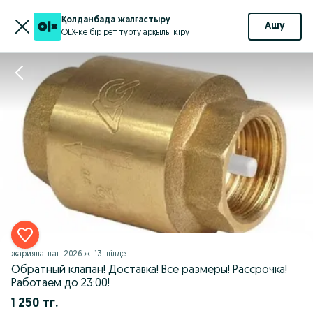
Қолданбада жалғастыру
Ашу
OLX-ке бір рет түрту арқылы кіру
жарияланған
2026 ж. 13 шілде
Обратный клапан! Доставка! Все размеры! Рассрочка!
Работаем до 23:00!
1 250 тг.