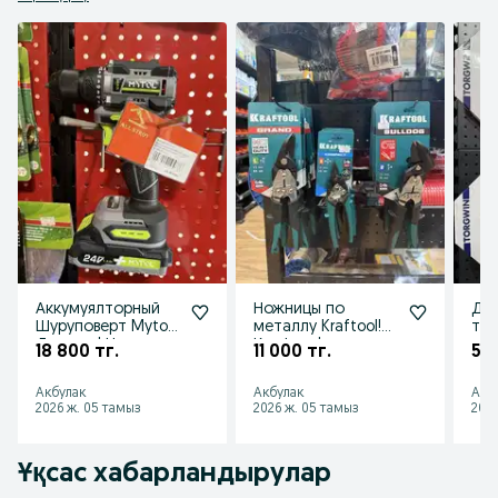
Аккумуялторный
Ножницы по
Дис
Шуруповерт Mytol!
металлу Kraftool!
тор
Досавка! Низкие
Крафтул!
угл
18 800 тг.
11 000 тг.
5 7
цены! Акции!
Доставка!
255
Скидки!
Открыты до 23:00!
Дос
Акбулак
Акбулак
Акб
НДС!
2026 ж. 05 тамыз
2026 ж. 05 тамыз
2026
Ұқсас хабарландырулар