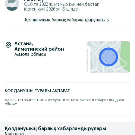
09:00~23:00 с понедельника-субботу
OLX-та
2022 ж. мамыр
күнінен бастап
10:00~22:00 воскресенье
Кірген күні 2026 ж. 15 шілде
ул.Жанкент-96 (пер.Жумабаева)
Қолданушың барлық хабарландырулары
Астана
,
Алматинский район
Ақмола облысы
ҚОЛДАНУШЫ ТУРАЛЫ АҚПАРАТ
магазин строительных инструментов, материалов и товаров для дома 
Allstroy
Қолданушың барлық хабарландырулары
Бәрін қарау