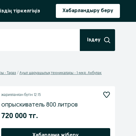
ыру
Хабарландыру беру
іздің тіркелгіңіз
Іздеу
ы - Тараз
Ауыл шаруашылық техникалары - 1-мкр. Акбулак
жарияланған
бүгін 12:15
опрыскиватель 800 литров
720 000 тг.
Хабарлама жіберу