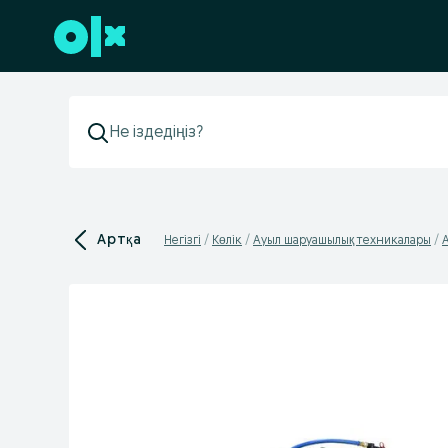
Төменгі деректемеге өту
Артқа
Негізгі
Көлік
Ауыл шаруашылық техникалары