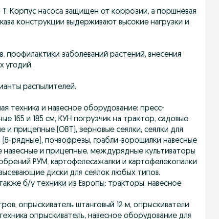
T. Корпус насоса защищен от коррозии, а поршневая
кава конструкции выдерживают высокие нагрузки и
в, профилактики заболеваний растений, внесения
х угодий.
ианты распылителей.
ная техника и навесное оборудование: пресс-
 165 и 185 см, КУН погрузчик на трактор, садовые
 и прицепные (ОВТ), зерновые сеялки, сеялки для
а (6-рядные), почвофрезы, грабли-ворошилки навесные
е навесные и прицепные, междурядные культиваторы
добрений РУМ, картофелесажалки и картофелекопалки
 высевающие диски для сеялок любых типов.
также б/у техники из Европы: тракторы, навесное
ров, опрыскиватель штанговый 12 м, опрыскиватели
зтехника опрыскиватель, навесное оборудование для