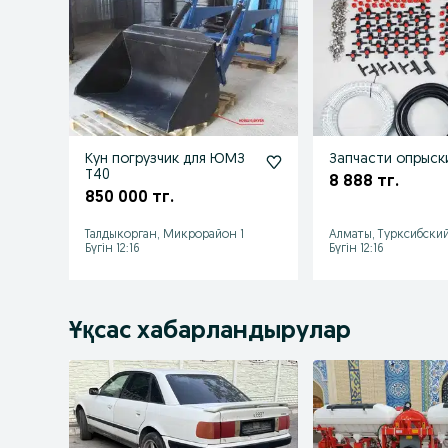
Кун погрузчик для ЮМЗ
Запчасти опрыск
Т40
8 888 тг.
850 000 тг.
Талдыкорган, Микрорайон 1
Алматы, Турксибски
Бүгін 12:16
Бүгін 12:16
Ұқсас хабарландырулар