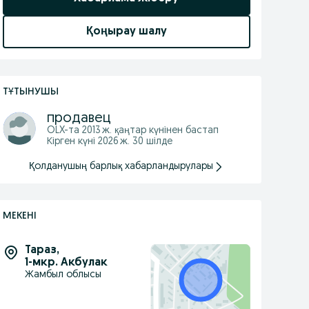
Қоңырау шалу
ТҰТЫНУШЫ
продавец
OLX-та
2013 ж. қаңтар
күнінен бастап
Кірген күні 2026 ж. 30 шілде
Қолданушың барлық хабарландырулары
МЕКЕНІ
Тараз
,
1-мкр. Акбулак
Жамбыл облысы