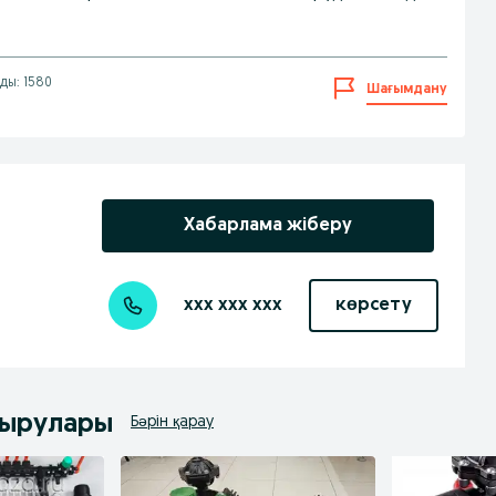
ды: 1580
Шағымдану
Хабарлама жіберу
xxx xxx xxx
көрсету
дырулары
Бәрін қарау