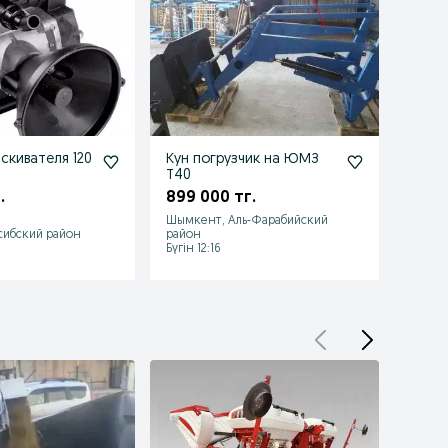
скивателя 120
Кун погрузчик на ЮМЗ
бачо
Т40
КРН У
.
899 000 тг.
97 0
Шымкент, Аль-Фарабийский
сибский район
район
Алмат
Бүгін 12:16
Бүгін 1