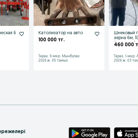
ческая 6
Католизатор на авто
Шнековый п
зерна 6м, 1
100 000 тг.
Заводской
460 000 т
Тараз, 9-мкр. Мынбулак
Тараз, 1-мкр.
2026 ж. 05 тамыз
2026 ж. 03 та
 ережелері