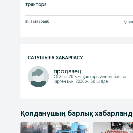
трактора
ID:
341842005
Қарал
САТУШЫҒА ХАБАРЛАСУ
продавец
OLX-та
2013 ж. қаңтар
күнінен бастап
Кірген күні 2026 ж. 30 шілде
Қолданушың барлық хабарлан