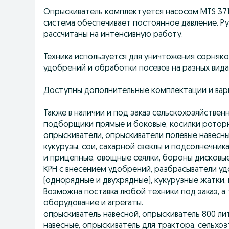
Опрыскиватель комплектуется насосом MTS 371 
система обеспечивает постоянное давление. Ру
рассчитаны на интенсивную работу.
Техника используется для уничтожения сорняко
удобрений и обработки посевов на разных вида
Доступны дополнительные комплектации и вар
Также в наличии и под заказ сельскохозяйствен
подборщики прямые и боковые, косилки роторные
опрыскиватели, опрыскиватели полевые навесные
кукурузы, сои, сахарной свеклы и подсолнечник
и прицепные, овощные сеялки, бороны дисковы
КРН с внесением удобрений, разбрасыватели у
(однорядные и двухрядные), кукурузные жатки,
Возможна поставка любой техники под заказ, а 
оборудование и агрегаты.
опрыскиватель навесной, опрыскиватель 800 лит
навесные, опрыскиватель для трактора, сельхо