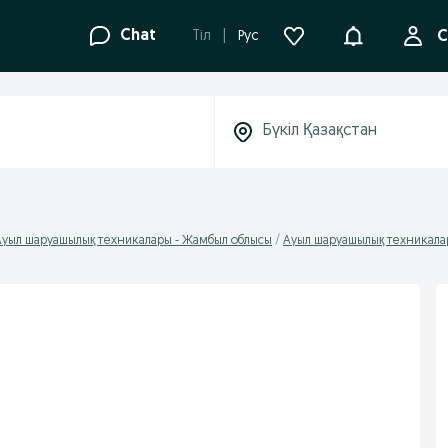
Ақпараттанд
Chat
Tіл
Рус
С
Ауыл шаруашылық техникалары - Жамбыл облысы
Ауыл шаруашылық техникалар