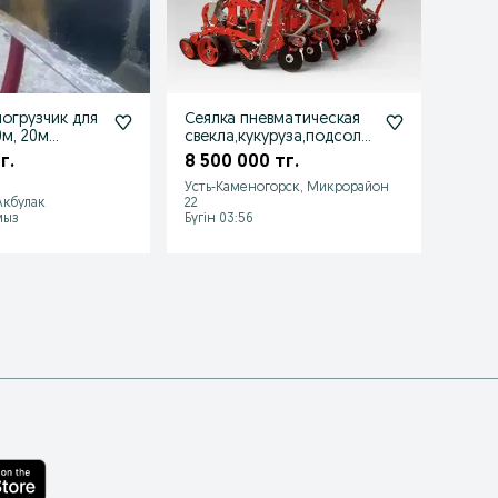
огрузчик для
Сеялка пневматическая
сеялк
0м, 20м
свекла,кукуруза,подсолн
подсо
ух
Профи
г.
8 500 000 тг.
8 90
Усть-Каменогорск, Микрорайон
 Акбулак
22
Павло
мыз
Бүгін 03:56
2026 ж