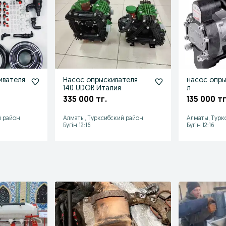
ивателя
Насос опрыскивателя
насос опры
140 UDOR Италия
л
335 000 тг.
135 000 тг
й район
Алматы, Турксибский район
Алматы, Турк
Бүгін 12:16
Бүгін 12:16