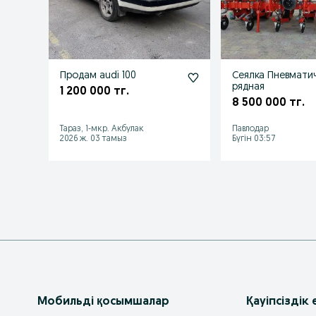
Продам audi 100
Сеялка Пневмати
рядная
1 200 000 тг.
8 500 000 тг.
Тараз, 1-мкр. Акбулак
Павлодар
2026 ж. 03 тамыз
Бүгін 03:57
Мобильді қосымшалар
Қауіпсіздік