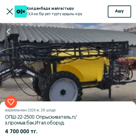
Қолданбада жалғастыру
Ашу
OLX-ке бір рет түрту арқылы кіру
жарияланған
2026 ж. 28 шілде
ОПШ-22-2500 Опрыскиватель,п/
э,промыв.бак,Итал.оборуд.
4 700 000 тг.