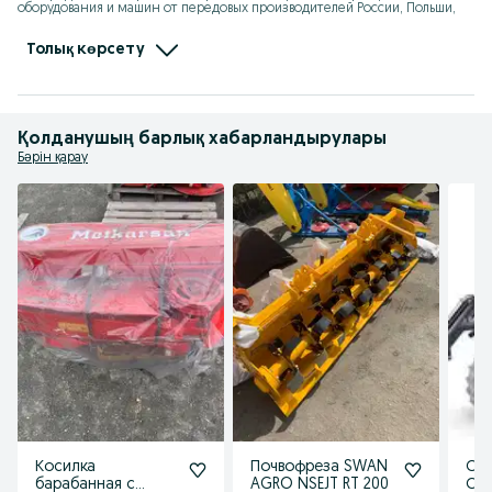
оборудования и машин от передовых производителей России, Польши, 
Беларуси и Украины.

Наша техника отличается оптимальным соотношением цены и 
качества, безопасностью и практичностью, а также сертификацией 
Толық көрсету
соответствия всех товарных позиций.
Қолданушың барлық хабарландырулары
Бәрін қарау
Косилка
Почвофреза SWAN
Ст
барабанная с
AGRO NSEJT RT 200
СНУ