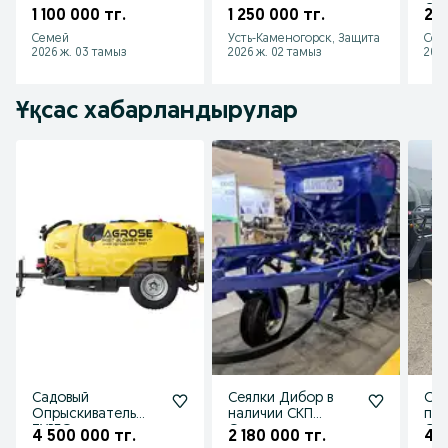
карданным валом
Са
1 100 000 тг.
1 250 000 тг.
2 2
METKARSAN MK-195
Семей
Усть-Каменогорск, Защита
Сем
2026 ж. 03 тамыз
2026 ж. 02 тамыз
2026
Ұқсас хабарландырулар
Садовый
Сеялки Дибор в
Опр
Опрыскиватель
наличии СКП
пр
ТУРБО
Омички
ОПШ
4 500 000 тг.
2 180 000 тг.
4 7
ПУЛВЕРИЗАТОР
"Са