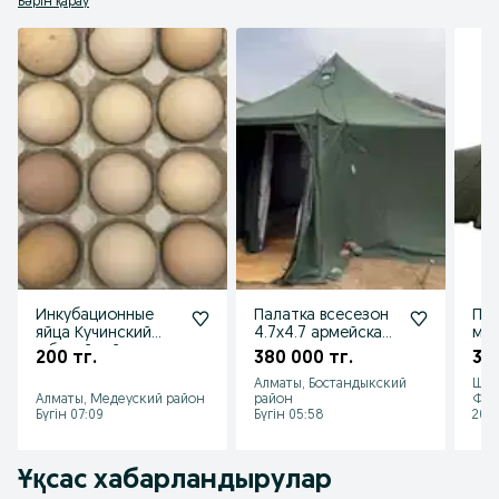
Бәрін қарау
Инкубационные
Палатка всесезон
Пал
яйца Кучинский
4.7х4.7 армейская
ме
юбилейный
палатка летняя
арм
200 тг.
380 000 тг.
38
зимняя
Алматы, Бостандыкский
Шым
Алматы, Медеуский район
район
Фар
Бүгін 07:09
Бүгін 05:58
2026
Ұқсас хабарландырулар