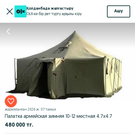
Қолданбада жалғастыру
Ашу
OLX-ке бір рет түрту арқылы кіру
жарияланған
2026 ж. 07 тамыз
Палатка армейская зимняя 10-12 местная 4.7х4.7
480 000 тг.