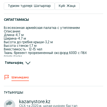
Туризм түрлері: Шатырлар
Күйі: Жаңа
СИПАТТАМАСЫ
Всесезонная армейская палатка с утеплением
Описание:
Длина-4,7 м
Ширина-4,7 м
Высота до гребня крыши-3,2 м
Высота стенок-1,7 м
Вместимость - 12-15 чел
Ткань: брезент прорезиненный оксфорд 600D с ПВХ
покрытием
Цвет: зелёный
Толығырақ
Пластина огнезащитная для дымохода-1 шт
Натяжной трос-12шт
Кувалда-1 шт
Вес летней: 51 кг + 22 кг (стойки железные)
Шағымдану
Вес зимней: 75 кг + 22 кг (стойки железные)
Вместимость: до 10-15 человек
Цена Зимней с утеплителем: 480 000 тг
Цена летней без утеплителя: 380 000 тг
ТҰТЫНУШЫ
Все исходящие доки сделаем ЭСФ, накладные и т.д. (+10% к
сумме)
kazanystore.kz
Наша страница в инсте kazanystore.kz
OLX-та
2020 ж. шілде
күнінен бастап