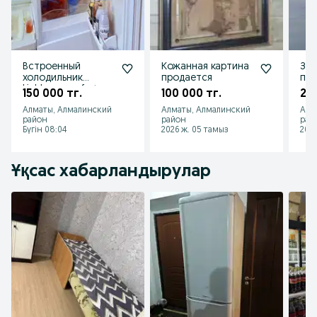
Встроенный
Кожанная картина
Зим
холодильник
продается
пр
Liebherr comfort no
150 000 тг.
100 000 тг.
25 
frost
Алматы, Алмалинский
Алматы, Алмалинский
Алм
район
район
рай
Бүгін 08:04
2026 ж. 05 тамыз
2026
Ұқсас хабарландырулар