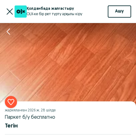
Қолданбада жалғастыру
Ашу
OLX-ке бір рет түрту арқылы кіру
жарияланған
2026 ж. 28 шілде
Паркет б/у бесплатно
Тегін