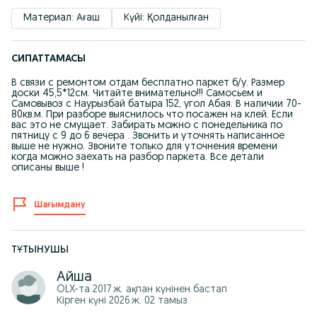
Материал: Ағаш
Күйі: Қолданылған
СИПАТТАМАСЫ
В связи с ремонтом отдам бесплатно паркет б/у. Размер
доски 45,5*12см. Читайте внимательно!!! Самосьем и
Самовывоз с Наурызбай батыра 152, угол Абая. В наличии 70-
80кв.м. При разборе выяснилось что посажен на клей. Если
вас это не смущает. Забирать можно с понедельника по
пятницу с 9 до 6 вечера . Звонить и уточнять написанное
выше не нужно. Звоните только для уточнения времени
когда можно заехать на разбор паркета. Все детали
описаны выше !
Шағымдану
ТҰТЫНУШЫ
Айша
OLX-та
2017 ж. ақпан
күнінен бастап
Кірген күні 2026 ж. 02 тамыз