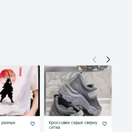
 разных
Кроссовки серые сверху
Накле
сетка
аним