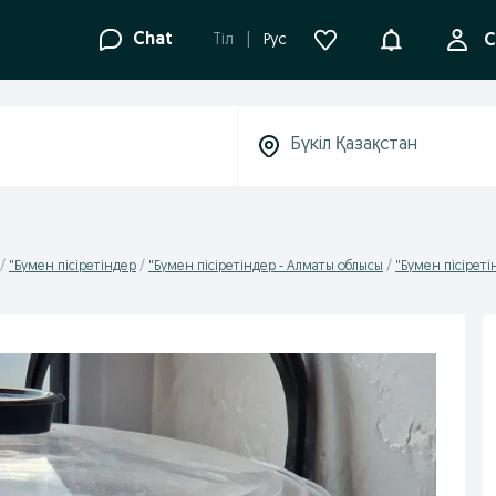
Ақпараттанд
Chat
Tіл
Рус
С
"Бумен пісіретіндер
"Бумен пісіретіндер - Алматы облысы
"Бумен пісірет