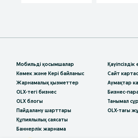
Мобильді қосымшалар
Қауіпсіздік
Көмек және Кері байланыс
Сайт карта
Жарнамалық қызметтер
Аумақтар к
OLX-тегі бизнес
Бизнес-пар
OLX блогы
Танымал сұ
Пайдалану шарттары
OLX-тағы ж
Құпиялылық саясаты
Баннерлік жарнама