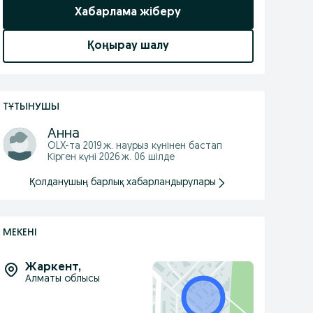
Хабарлама жіберу
Қоңырау шалу
ТҰТЫНУШЫ
Анна
OLX-та
2019 ж. наурыз
күнінен бастап
Кірген күні 2026 ж. 06 шілде
Қолданушың барлық хабарландырулары
МЕКЕНІ
Жаркент
,
Алматы облысы