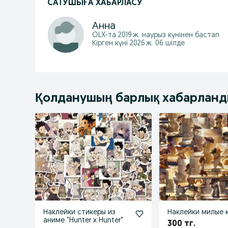
САТУШЫҒА ХАБАРЛАСУ
Анна
OLX-та
2019 ж. наурыз
күнінен бастап
Кірген күні 2026 ж. 06 шілде
Қолданушың барлық хабарлан
Наклейки стикеры из
Наклейки милые 
аниме "Hunter х Hunter"
300 тг.