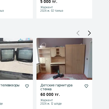
5 000 тг.
40 т
Жаркент
Жарке
мыз
2026 ж. 02 тамыз
2026 ж
 телевизоры
Детские гарнитура
Телев
стенка
30 0
60 000 тг.
Жаркент
Жарке
лде
2026 ж. 12 шілде
2026 ж