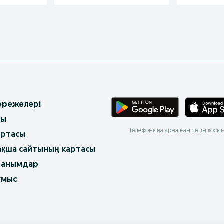
 ережелері
сы
Телефоныңа арналған тегін қосы
артасы
ақша сайтының картасы
ранымдар
ұмыс