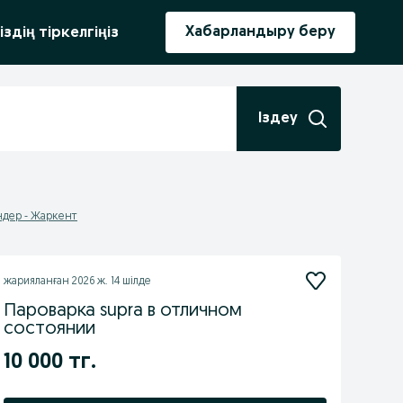
ыру
Хабарландыру беру
іздің тіркелгіңіз
Іздеу
індер - Жаркент
жарияланған
2026 ж. 14 шілде
Пароварка supra в отличном
состоянии
10 000 тг.