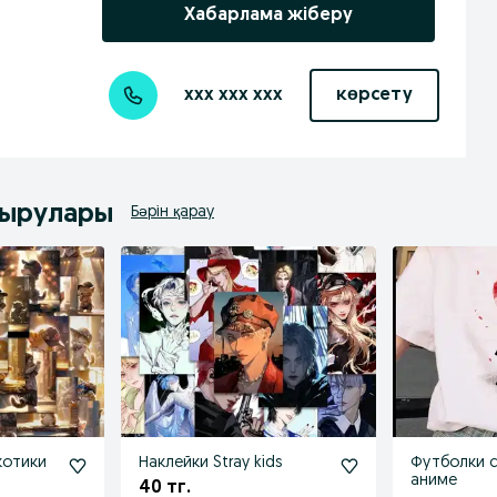
Хабарлама жіберу
xxx xxx xxx
көрсету
дырулары
Бәрін қарау
котики
Наклейки Stray kids
Футболки с
аниме
40 тг.