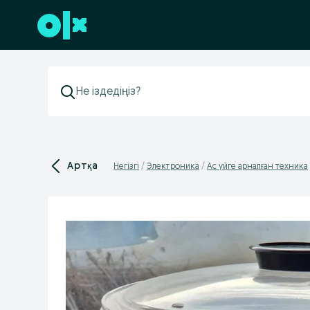
Төменгі деректемеге өту
Артқа
Негізгі
Электроника
Ас үйге арналған техника