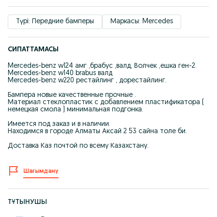
Түрі: Передние бамперы
Маркасы: Mercedes
СИПАТТАМАСЫ
Mercedes-benz w124 амг ,брабус ,валд, Волчек ,ешка ген-2.
Mercedes-benz w140 brabus валд
Mercedes-benz w220 рестайлинг , дорестайлинг.
Бампера новые качественные прочные .
Материал стеклопластик с добавлением пластификатора (
немецкая смола ) минимальная подгонка.
Имеется под заказ и в наличии.
Находимся в городе Алматы Аксай 2 53 сайна толе би.
Доставка Каз почтой по всему Казахстану.
Шағымдану
ТҰТЫНУШЫ