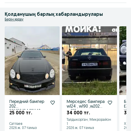
геометрией, толщиной и качеством поверхности.
Қолданушың барлық хабарландырулары
Бәрін қарау
Передний бампер
Мерседес бампера
Бам
202
w124 , w190 ,w202
Е34
201,190,124,211,140
,w210
W1
25 000 тг.
34 000 тг.
30 
задний бампер
.W1
Талдыкорган, Микрорайон
211
Сатпаев
1
Хме
2026 ж. 07 тамыз
2026 ж. 07 тамыз
2026