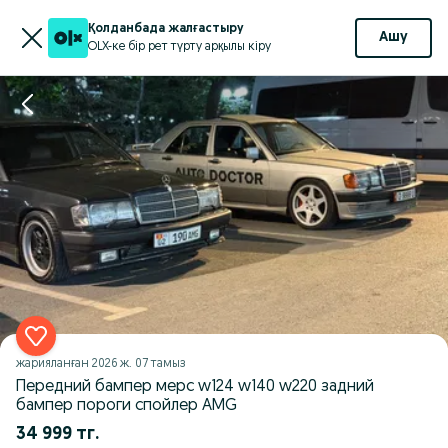
Қолданбада жалғастыру
Ашу
OLX-ке бір рет түрту арқылы кіру
жарияланған
2026 ж. 07 тамыз
Передний бампер мерс w124 w140 w220 задний
бампер пороги спойлер AMG
34 999 тг.