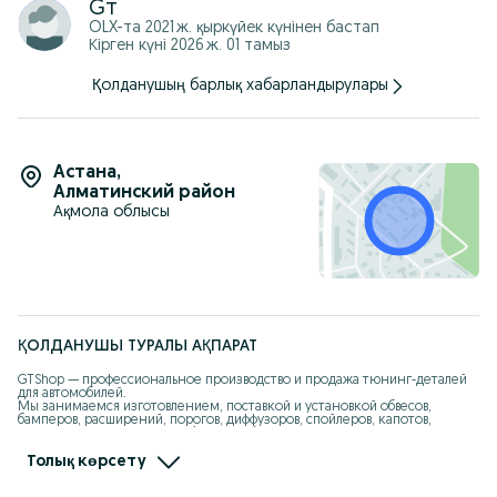
Gт
OLX-та
2021 ж. қыркүйек
күнінен бастап
Кірген күні 2026 ж. 01 тамыз
Қолданушың барлық хабарландырулары
Астана
,
Алматинский район
Ақмола облысы
ҚОЛДАНУШЫ ТУРАЛЫ АҚПАРАТ
GTShop — профессиональное производство и продажа тюнинг-деталей 
для автомобилей.

Мы занимаемся изготовлением, поставкой и установкой обвесов, 
бамперов, расширений, порогов, диффузоров, спойлеров, капотов, 
крыльев из стеклопластика (fiberglass), ABS и PP-пластика.

Работаем более 10 лет, своё производство, свои формы, опытная команда 
Толық көрсету
мастеров.

Изготавливаем детали точно в штатные места, с правильной 