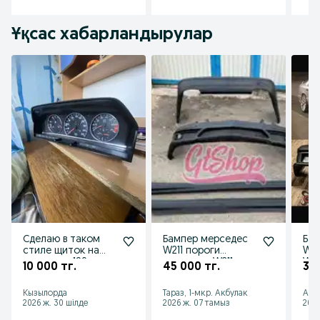
Ұқсас хабарландырулар
Сделаю в таком
Бампер мерседес
Ба
стиле щиток на
W211 пороги
W21
мерседес 190
мерседес W211
W21
10 000 тг.
45 000 тг.
35 
Кызылорда
Тараз, 1-мкр. Акбулак
Аст
2026 ж. 30 шілде
2026 ж. 07 тамыз
2026