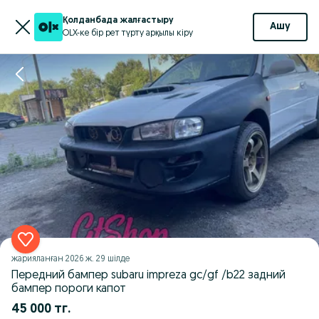
Қолданбада жалғастыру
Ашу
OLX-ке бір рет түрту арқылы кіру
жарияланған
2026 ж. 29 шілде
Передний бампер subaru impreza gc/gf /b22 задний
бампер пороги капот
45 000 тг.