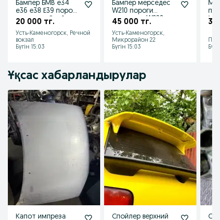
Бампер БМВ е34
Бампер мерседес
Мер
е36 е38 Е39 пороги
W210 пороги
пер
накладки Спойлер
мерседес W220
Мер
20 000 тг.
45 000 тг.
32 
Мерс
зад
Усть-Каменогорск, Речной
Усть-Каменогорск,
w190w202w210
воч
вокзал
Микрорайон 22
Пав
Бүгін 15:03
Бүгін 15:03
Бүгі
Ұқсас хабарландырулар
Капот импреза
Спойлер верхний
Сва