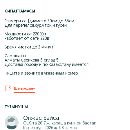
СИПАТТАМАСЫ
Размеры от (диаметр 30см до 65см )
Для перепелов,кур,уток и гусей
Мощности от 2200Вт
Работает от сети 220В
Время чистки до 2 минут
Самовывоз
Алматы Серикова 6 склад 5
Доставка городу и по Казахстану имеется!
Пишите и звоните в указанный номер
Шағымдану
ТҰТЫНУШЫ
Олжас Байсат
OLX-та
2017 ж. қараша
күнінен бастап
Кірген күні 2026 ж. 08 тамыз