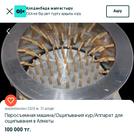
Қолданбада жалғастыру
Ашу
OLX-ке бір рет түрту арқылы кіру
жарияланған
2026 ж. 31 шілде
Перосъемная машина/Ощипывания кур/Аппарат для
ощипывания в Алматы
100 000 тг.