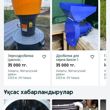
Зернодробилка
Дробилка для
Газ
Циклон,
зерна Бизон 1
про
Измельчитель
нов
35 000 тг.
35 000 тг.
14 
зерна
Алматы, Жетысуский
Алматы, Жетысуский
Алм
район
район
рай
2026 ж. 09 тамыз
2026 ж. 09 тамыз
2026
Ұқсас хабарландырулар