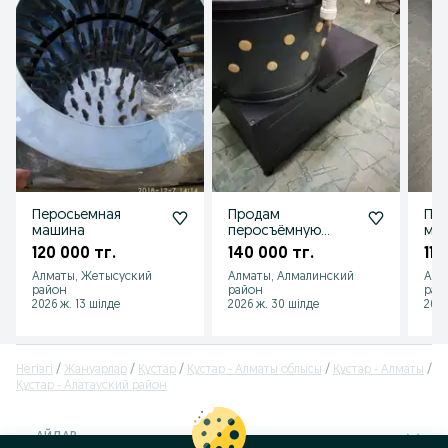
Перосьемная
Продам
Пе
машина
перосъёмную
маш
машину
люб
120 000 тг.
140 000 тг.
115
Алматы, Жетысуский
Алматы, Алмалинский
Алм
район
район
рай
2026 ж. 13 шілде
2026 ж. 30 шілде
2026
Негізгі
Жануарлар
Құстар
Құстар - Алматы облысы
Құстар - Алматы
Құстар - Алатауский район
АЙДАР