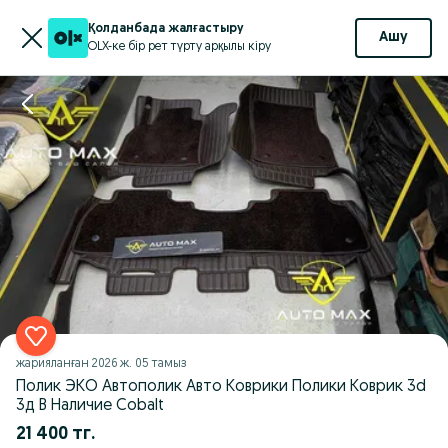
Қолданбада жалғастыру
Ашу
OLX-ке бір рет түрту арқылы кіру
жарияланған
2026 ж. 05 тамыз
Полик ЭКО Автополик Авто Коврики Полики Коврик 3d
3д В Наличие Cobalt
21 400 тг.