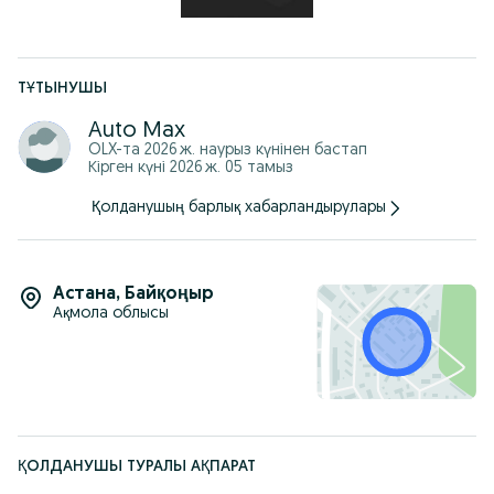
КРЕПКИЕ И НАДЕЖНЫЕ КРЕПЛЕНИЯ !
Коврики Ева крепятся на штатный оригинальный крепёж с
дополнительным фиксации ШИРОКИЕ ЛИПУЧКИ !
Оплату можем принимать через Kaspi Red, Kaspi Kredit
ТҰТЫНУШЫ
Единная служба заказа: (whats app приветствуется) (24/7)
Auto Max
На все виды машины звоните
OLX-та
2026 ж. наурыз
күнінен бастап
Кірген күні 2026 ж. 05 тамыз
Қолданушың барлық хабарландырулары
Астана
,
Байқоңыр
Ақмола облысы
ҚОЛДАНУШЫ ТУРАЛЫ АҚПАРАТ