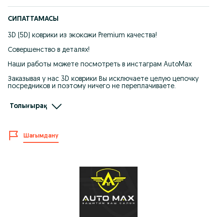
СИПАТТАМАСЫ
3D (5D) коврики из экокожи Premium качества!
Совершенство в деталях!
Наши работы можете посмотреть в инстаграм AutoMax
Заказывая у нас 3D коврики Вы исключаете целую цепочку
посредников и поэтому ничего не переплачиваете.
Доп коврики - ЕВА, Ворс, Ковралан, Экокожа на выбор. от
Толығырақ
этого цена не меняется.
Мы находимся г.Алматы Оптовый рынок Мизам ул.Северное
кольцо 78/1
Шағымдану
Доставка/установка по г. Алматы бесплатно!
Отправка в регионы!
Как мы работаем:
1. Оформление заказ
2. Выбор материала
3. Утверждение дизайна
Ваши заказы выполняются в течение 2х часов