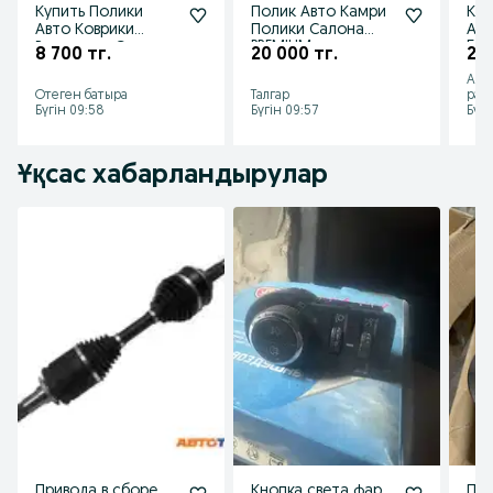
Купить Полики
Полик Авто Камри
Куп
Авто Коврики
Полики Салона
Авт
Рассрочка С
PREMIUM качества
5д 
8 700 тг.
20 000 тг.
26 
Доставкой 3д 5д
3D 5D Рассрочка
Пол
Алм
ЕВА Из Цеха
Ред
Отеген батыра
Талгар
рай
Бүгін 09:58
Бүгін 09:57
Бүгі
Ұқсас хабарландырулар
Привода в сборе
Кнопка света фар
По