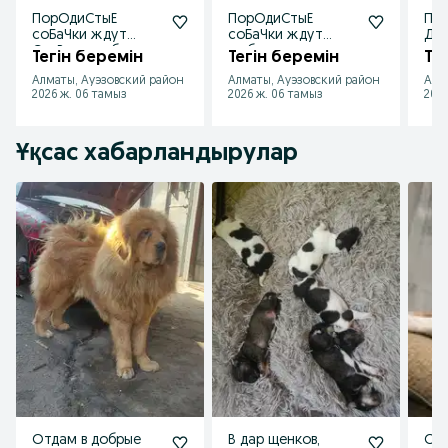
ПорОдиСтыЕ
ПорОдиСтыЕ
По
соБаЧки ждут
соБаЧки ждут
Дво
СтаРых или более
любящих хозяев в
и в
Тегін беремін
Тегін беремін
Те
ответственных
отлове
ста
Алматы, Ауэзовский район
Алматы, Ауэзовский район
Алм
новых хозяев
отв
2026 ж. 06 тамыз
2026 ж. 06 тамыз
2026
Ұқсас хабарландырулар
Отдам в добрые
В дар щенков,
Отд