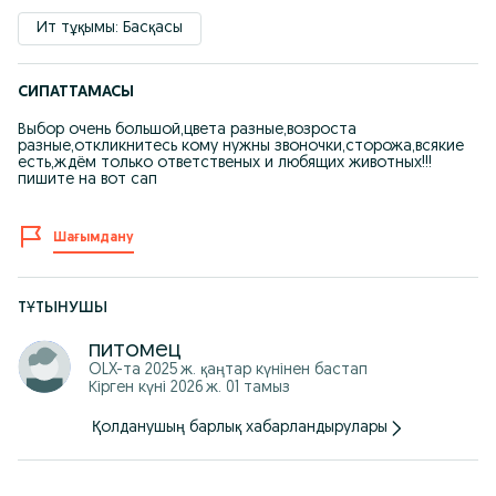
Ит тұқымы: Басқасы
СИПАТТАМАСЫ
Выбор очень большой,цвета разные,возроста
разные,откликнитесь кому нужны звоночки,сторожа,всякие
есть,ждём только ответственых и любящих животных!!!
пишите на вот сап
Шағымдану
ТҰТЫНУШЫ
питомец
OLX-та
2025 ж. қаңтар
күнінен бастап
Кірген күні 2026 ж. 01 тамыз
Қолданушың барлық хабарландырулары