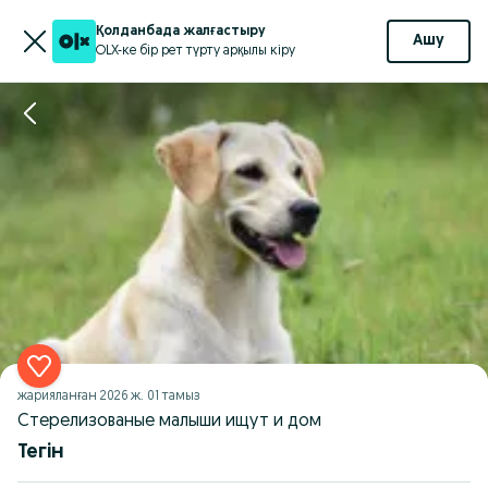
Қолданбада жалғастыру
Ашу
OLX-ке бір рет түрту арқылы кіру
жарияланған
2026 ж. 01 тамыз
Стерелизованые малыши ищут и дом
Тегін