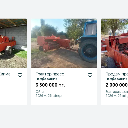
Сипма
Трактор пресс
Продам пр
подборщик
подборщик
3 500 000 тг.
2 000 000
Ойтал
Болтирик ше
2026 ж. 26 шілде
2026 ж. 22 ші