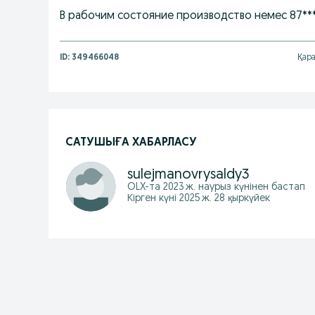
В рабочим состояние производство немес 87****
ID:
349466048
Қара
САТУШЫҒА ХАБАРЛАСУ
sulejmanovrysaldy3
OLX-та
2023 ж. наурыз
күнінен бастап
Кірген күні 2025 ж. 28 қыркүйек