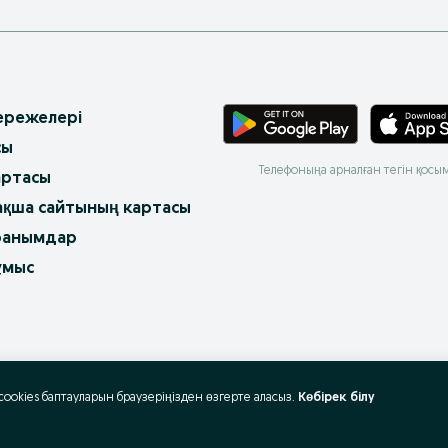
 ережелері
сы
Телефоныңа арналған тегін қосы
артасы
ақша сайтының картасы
ранымдар
ұмыс
 cookies баптауларын браузеріңізден өзгерте аласыз.
Көбірек білу