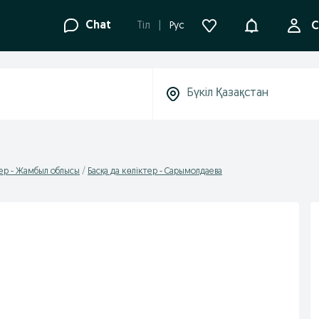
Ақпараттанд
Chat
Tіл
Рус
С
тер - Жамбыл облысы
Басқа да көліктер - Сарымолдаева