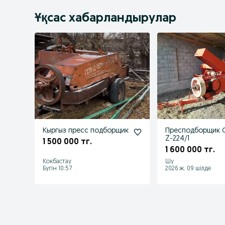
Ұқсас хабарландырулар
Кыргыз пресс подборщик
Пресподборщик 
Z-224/1
1 500 000 тг.
1 600 000 тг.
Кокбастау
Шу
Бүгін 10:57
2026 ж. 09 шілде