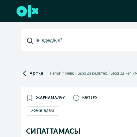
Төменгі деректемеге өту
Артқа
Негізгі
Көлік
Басқа да көліктер
Басқа да көлік
ЖАРНАМАЛАУ
КӨТЕРУ
Жеке адам
СИПАТТАМАСЫ