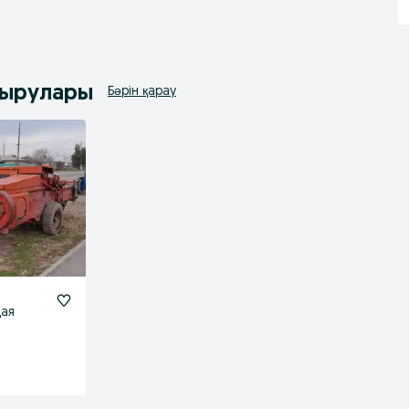
дырулары
Бәрін қарау
щая