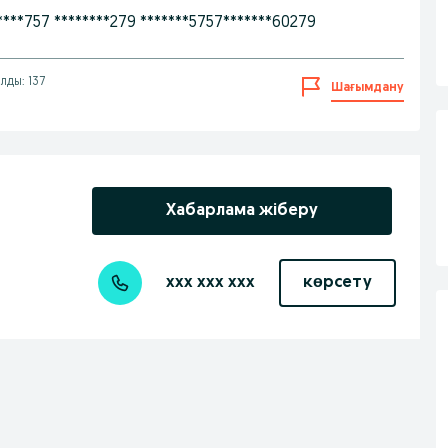
**757 ********279 *******5757*******60279
лды: 137
Шағымдану
Хабарлама жіберу
xxx xxx xxx
көрсету