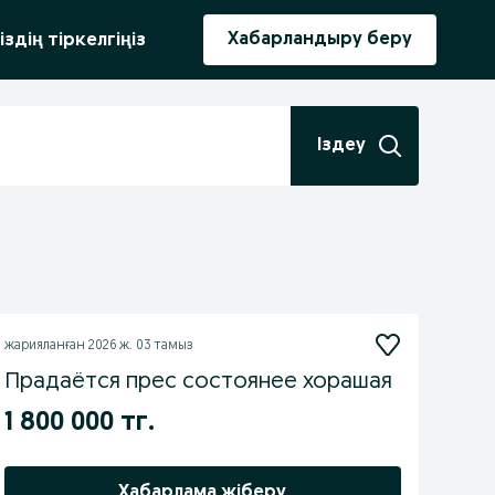
ыру
Хабарландыру беру
іздің тіркелгіңіз
Іздеу
жарияланған
2026 ж. 03 тамыз
Прадаётся прес состоянее хорашая
1 800 000 тг.
Хабарлама жіберу