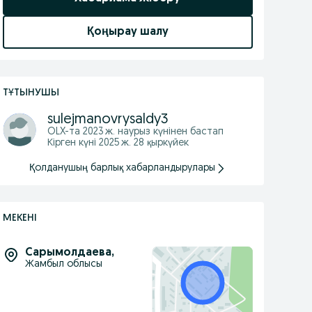
Қоңырау шалу
ТҰТЫНУШЫ
sulejmanovrysaldy3
OLX-та
2023 ж. наурыз
күнінен бастап
Кірген күні 2025 ж. 28 қыркүйек
Қолданушың барлық хабарландырулары
МЕКЕНІ
Сарымолдаева
,
Жамбыл облысы