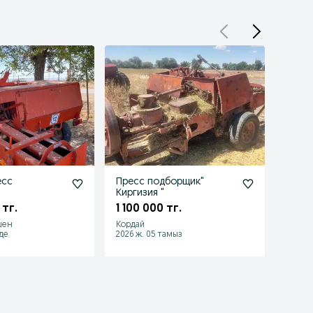
есс
Пресс подборщик"
Руло
Киргизия "
1 200
 тг.
1 100 000 тг.
шен
Кордай
Тараз,
лде
2026 ж. 05 тамыз
2026 ж