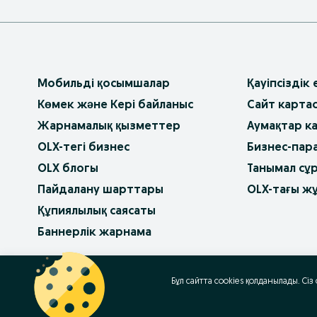
Мобильді қосымшалар
Қауіпсіздік
Көмек және Кері байланыс
Сайт карта
Жарнамалық қызметтер
Аумақтар к
OLX-тегі бизнес
Бизнес-пар
OLX блогы
Танымал сұ
Пайдалану шарттары
OLX-тағы ж
Құпиялылық саясаты
Баннерлік жарнама
OLX.bg
OLX.pl
OLX.ro
OLX.ua
OLX.pt
Бұл сайтта cookies қолданылады. Сіз