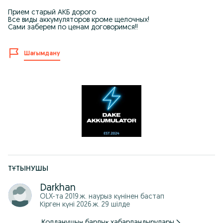
Прием старый АКБ дорого
Все виды аккумуляторов кроме щелочных!
Сами заберем по ценам договоримся!!
Шағымдану
ТҰТЫНУШЫ
Darkhan
OLX-та
2019 ж. наурыз
күнінен бастап
Кірген күні 2026 ж. 29 шілде
Қолданушың барлық хабарландырулары