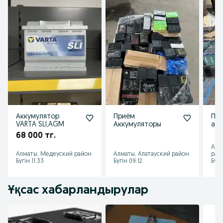
Аккумулятор
Приём
Пр
VARTA SLI,AGM
Аккумуляторы
акк
68 000 тг.
Алм
Алматы, Медеуский район
Алматы, Алатауский район
рай
Бүгін 11:33
Бүгін 09:12
Бүгі
Ұқсас хабарландырулар