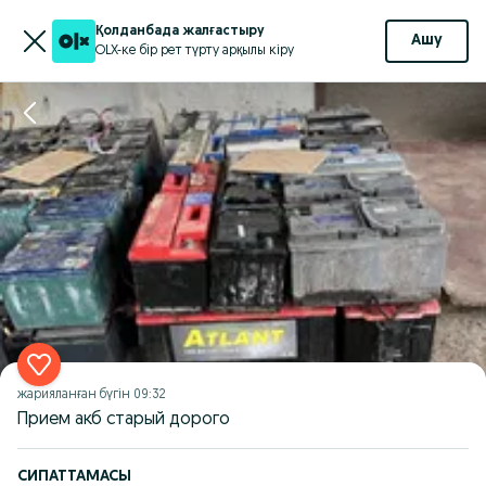
Қолданбада жалғастыру
Ашу
OLX-ке бір рет түрту арқылы кіру
жарияланған
бүгін 09:32
Прием акб старый дорого
СИПАТТАМАСЫ