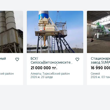
нный
БСУ/
Стационар
Силосы(Бетоносмесител
завод SUMA
сть
ьные установки) от
НАЛИЧИИ |
21 000 000 тг.
16 990 000
HZS25-180
качество
кий район
Алматы, Турксибский район
Семей
2026 ж. 20 шілде
2026 ж. 03 та