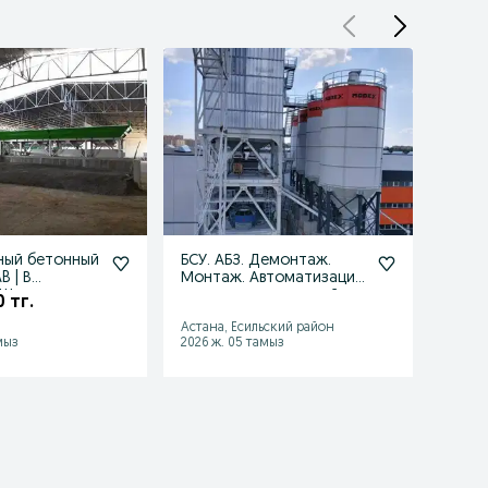
ный бетонный
БСУ. АБЗ. Демонтаж.
Прода
B | В
Монтаж. Автоматизация,
17 0
 Шведское
металлоконструкций,
 тг.
монтаж
Астана, Есильский район
Бесаг
мыз
2026 ж. 05 тамыз
2026 ж.