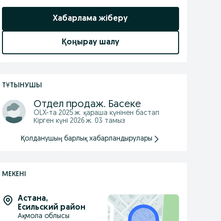
Хабарлама жіберу
Қоңырау шалу
ТҰТЫНУШЫ
Отдел продаж. Басеке
OLX-та
2025 ж. қараша
күнінен бастап
Кірген күні 2026 ж. 03 тамыз
Қолданушың барлық хабарландырулары
МЕКЕНІ
Астана
,
Есильский район
Ақмола облысы