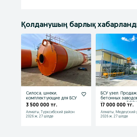
Қолданушың барлық хабарлан
Силоса, шнеки,
БСУ узел. Продаж
комплектующие для БСУ
бетонных заводов
Казахстане. TORU
3 500 000 тг.
17 000 000 тг.
Kazakhstan
Алматы, Турксибский район
Алматы, Медеуский
2026 ж. 27 шілде
2026 ж. 27 шілде