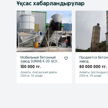
Ұқсас хабарландырулар
Мобильный бетонный
Продается бето
завод SUMAB K-20. БСУ,
завод
РБУ.
производительно
100 000 тг.
60 000 000 тг.
90м3 час
Алматы, Алатауский район
Алматы, Бостандыкс
2026 ж. 30 шілде
2026 ж. 09 шілде