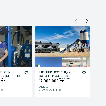
 Силосы
Главный поставщик
БСУ/
 асфальтные
Бетонных заводов в
Сило
UI
Казахстане. БСУ, РБУ,
ьные 
 тг.
17 000 000 тг.
21 0
N
АБЗ,Силосы
HZS25
Актау, 1
Алмат
лде
2026 ж. 20 шілде
2026 ж