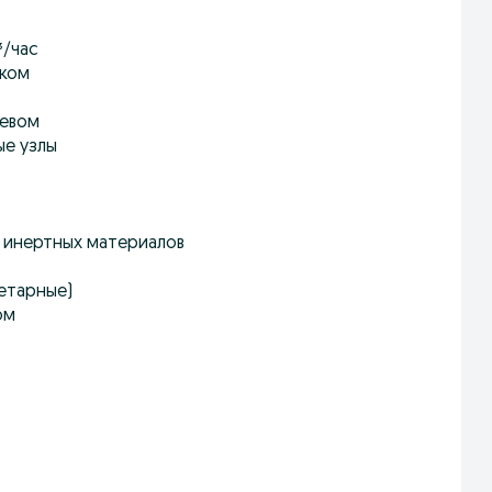
³/час
ажом
ревом
ые узлы
и инертных материалов
етарные)
ом