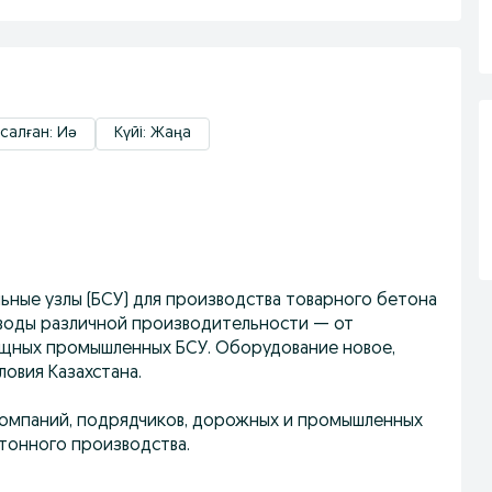
салған: Иә
Күйі: Жаңа
ные узлы (БСУ) для производства товарного бетона
заводы различной производительности — от
ощных промышленных БСУ. Оборудование новое,
овия Казахстана.
компаний, подрядчиков, дорожных и промышленных
етонного производства.