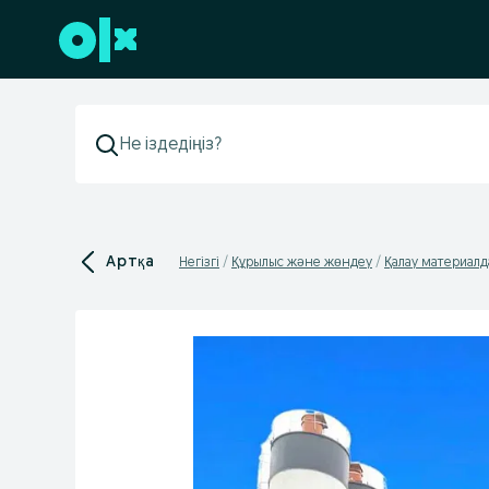
Төменгі деректемеге өту
Артқа
Негізгі
Құрылыс және жөндеу
Қалау материал