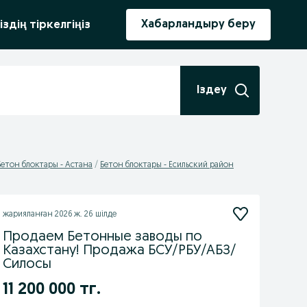
ыру
Хабарландыру беру
іздің тіркелгіңіз
Іздеу
Бетон блоктары - Астана
Бетон блоктары - Есильский район
жарияланған
2026 ж. 26 шілде
Продаем Бетонные заводы по
Казахстану! Продажа БСУ/РБУ/АБЗ/
Силосы
11 200 000 тг.