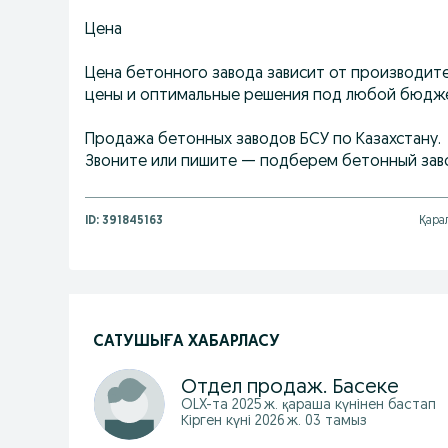
Цена
Цена бетонного завода зависит от производит
цены и оптимальные решения под любой бюдже
Продажа бетонных заводов БСУ по Казахстану.
Звоните или пишите — подберем бетонный заво
ID:
391845163
Қара
САТУШЫҒА ХАБАРЛАСУ
Отдел продаж. Басеке
OLX-та
2025 ж. қараша
күнінен бастап
Кірген күні 2026 ж. 03 тамыз