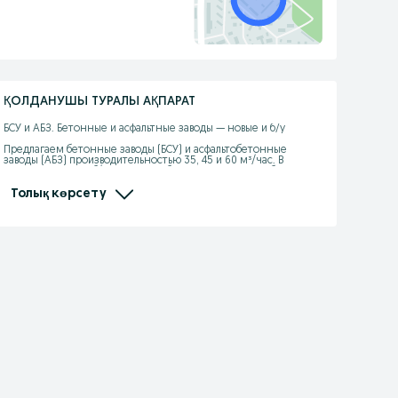
ҚОЛДАНУШЫ ТУРАЛЫ АҚПАРАТ
БСУ и АБЗ. Бетонные и асфальтные заводы — новые и б/у

Предлагаем бетонные заводы (БСУ) и асфальтобетонные 
заводы (АБЗ) производительностью 35, 45 и 60 м³/час. В 
продаже новые и б/у заводы в рабочем состоянии. Работаем по 
всему Казахстану.

Толық көрсету
Выполняем монтаж, демонтаж и пуско-наладочные работы, 
автоматизацию, калибровку оборудования, а также шеф-
монтаж. Беремся за сложные проекты, включая 
восстановление и ввод в эксплуатацию ранее брошенных или 
разукомплектованных заводов.

Наши услуги

Монтаж и демонтаж бетонных и асфальтных заводов

Пуско-наладка, автоматизация, настройка и калибровка

Шеф-монтаж и техническое сопровождение

Ремонт, восстановление и модернизация БСУ и АБЗ

Приведение заводов в рабочее состояние

Диагностика, дефектовка и оценка оборудования с выездом

Помощь в выборе бетонного или асфальтного завода

Работы выполняют специалисты с большим практическим 
опытом. Используем современное оборудование и 