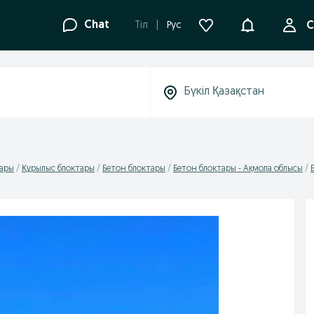
Ақпараттанд
Chat
Tіл
Рус
С
дары
Құрылыс блоктары
Бетон блоктары
Бетон блоктары - Ақмола облысы