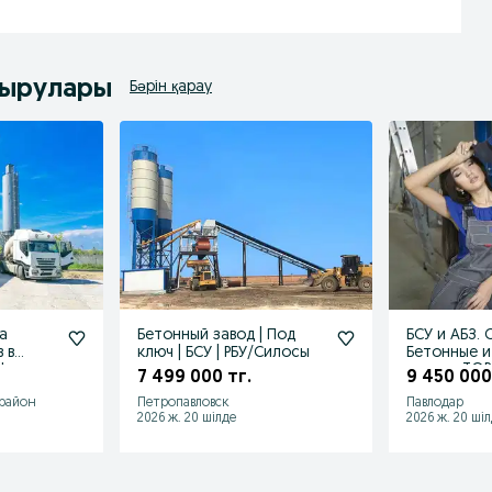
дырулары
Бәрін қарау
а
Бетонный завод | Под
БСУ и АБЗ.
 в
ключ | БСУ | РБУ/Силосы
Бетонные и
I
заводы TOR
7 499 000 тг.
9 450 000
KAZAKHSTA
 район
Петропавловск
Павлодар
2026 ж. 20 шілде
2026 ж. 20 ші