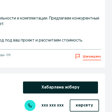
ельности и комплектации. Предлагаем конкурентные
т.
д под ваш проект и рассчитаем стоимость.
лды: 319
Шағымдану
Хабарлама жіберу
xxx xxx xxx
көрсету