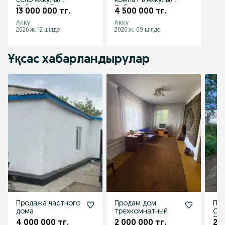
село Аккулы/
комнат в Аккулы/
Лебяжье . 5-
Лебяжье
13 000 000 тг.
4 500 000 тг.
комнатная
Акку
Акку
квартира
2026 ж. 12 шілде
2026 ж. 09 шілде
Ұқсас хабарландырулар
Продажа частного
Продам дом
Про
дома
трехкомнатный
Оль
Пав
4 000 000 тг.
2 000 000 тг.
2 7