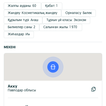
Жалпы ауданы: 60 
Қабат: 1 
Жөндеу: Косметикалық жөндеу
Орналасу: Бөлек
Құрылым түрі: Ағаш
Тұрғын үй класы: Эконом
Бөлмелер саны: 2
Салынған жылы: 1 970 
Жиһаздар: Иә
МЕКЕНІ
Акку
Павлодар облысы