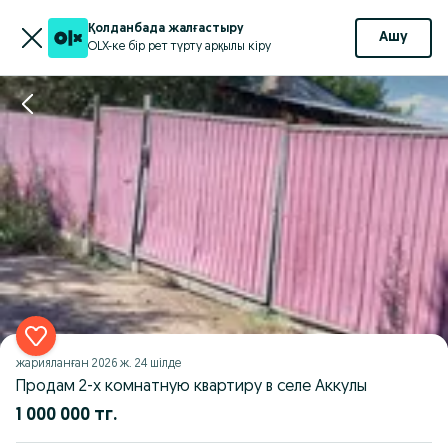
Қолданбада жалғастыру
Ашу
OLX-ке бір рет түрту арқылы кіру
жарияланған
2026 ж. 24 шілде
Продам 2-х комнатную квартиру в селе Аккулы
1 000 000 тг.