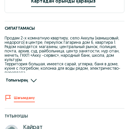
Картадан орынды қараңыз
СИПАТТАМАСЫ
Продам 2-х комнатную квартиру, село Аккулы (камышовый,
недорого) в центре, переулок Гагарина дом 6, квартира 1.
Рядом находятся: магазины, центральный рынок, полиция,
почта, архив, суд, райбольница, центр занятости, нур отан,
мечеть, ГККП «Акку -сервис», народный банк, школа, дом
культуры.
Территория большая, имеется сарай, углярка, баня в доме,
кухня с погребом, колонка для воды рядом, электричество-
переплата.
После капитального ремонта: новая электропроводка всюду
Толығырақ
проведена, косметический (освежающий) ремонт сделан.
(штукатурка, покраска-побелка).
Уголь на зиму расход 2 тонны, 1 ряд дров. Экономично. Даже
если вы оставили квартиру и уехали, ничего с ней не будет,
Шағымдану
так как не паровое отопление. Дымоход (ЖАЛ) почищен. Во
дворе имеется машина песка, для строительных работ.
ДОМ ТЁПЛЫЙ, НЕ НУЖДАЕТСЯ В ДОПОЛНИТЕЛЬНЫХ
ВЛОЖЕНИЯХ. ЖИВИ, НАСЛАЖДАЙСЯ.
(Удобен для молодой семьи, кандасов, ищущих подешевле и
ТҰТЫНУШЫ
качественно.)
НЕ В ЗАЛОГЕ, НЕ В КРЕДИТЕ. ОДИН ХОЗЯИН.
Кайрат