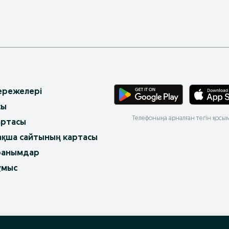
 ережелері
сы
Телефоныңа арналған тегін қосы
артасы
ақша сайтының картасы
ранымдар
ұмыс