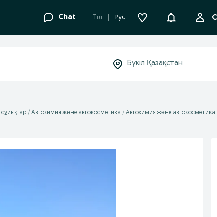
Ақпараттанд
Chat
Tіл
Рус
С
 сұйықтар
Автохимия және автокосметика
Автохимия және автокосметика 