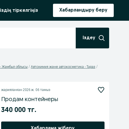
ыру
Хабарландыру беру
іздің тіркелгіңіз
Іздеу
- Жамбыл облысы
Автохимия және автокосметика - Тараз
жарияланған
2026 ж. 06 тамыз
Продам контейнеры
340 000 тг.
Хабарлама жіберу