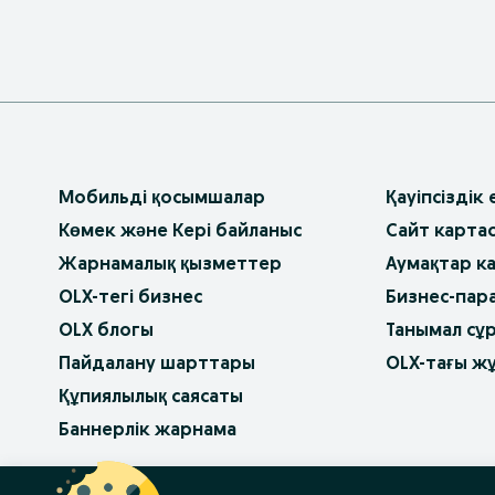
Мобильді қосымшалар
Қауіпсіздік
Көмек және Кері байланыс
Сайт карта
Жарнамалық қызметтер
Аумақтар к
OLX-тегі бизнес
Бизнес-пар
OLX блогы
Танымал сұ
Пайдалану шарттары
OLX-тағы ж
Құпиялылық саясаты
Баннерлік жарнама
OLX.bg
OLX.pl
OLX.ro
OLX.ua
OLX.pt