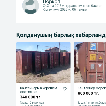
Поркоп
OLX-та
2017 ж. қараша
күнінен бастап
Кірген күні 2026 ж. 06 тамыз
Қолданушың барлық хабарлан
Кантейнеры в хорошем
Кантейнер морс
состоянии
800 000 тг.
340 000 тг.
Тараз, 10-мкр. Аса
Тараз, 1-мкр. Акбула