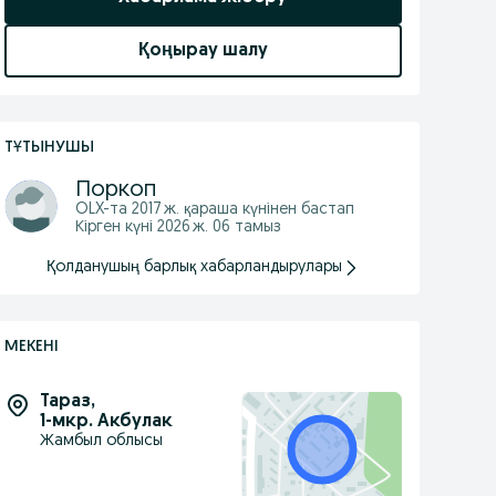
Қоңырау шалу
ТҰТЫНУШЫ
Поркоп
OLX-та
2017 ж. қараша
күнінен бастап
Кірген күні 2026 ж. 06 тамыз
Қолданушың барлық хабарландырулары
МЕКЕНІ
Тараз
,
1-мкр. Акбулак
Жамбыл облысы