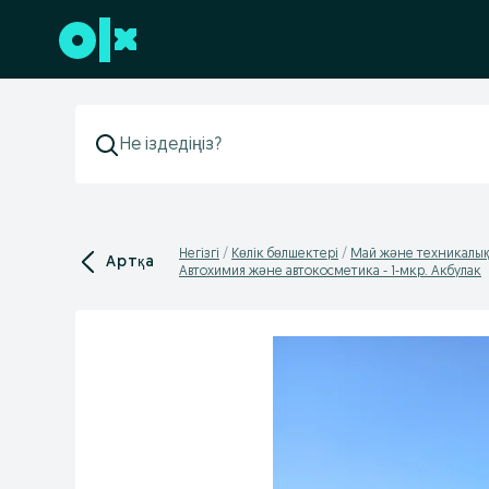
Төменгі деректемеге өту
Негізгі
Көлік бөлшектері
Май және техникалық
Артқа
Автохимия және автокосметика - 1-мкр. Акбулак