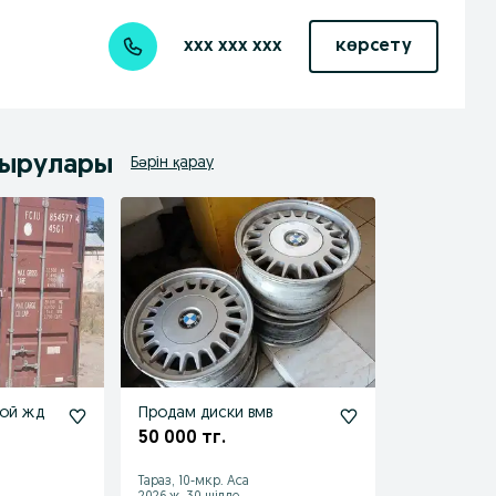
xxx xxx xxx
көрсету
дырулары
Бәрін қарау
кой жд
Продам диски вмв
50 000 тг.
к
Тараз, 10-мкр. Аса