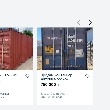
20 тонные
Продам контейнер
Конт
40тонн морской
г.
400 
750 000 тг.
. Жансая
Тараз, 10-мкр. Аса
Тараз,
мыз
2026 ж. 31 шілде
2026 ж