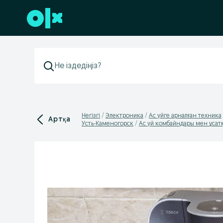
Төменгі деректемеге өту
Негізгі
Электроника
Ас үйге арналған техника
Артқа
Усть-Каменогорск
Ас үй комбайндары мен ұсатқ