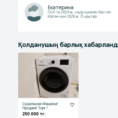
Екатерина
OLX-та
2024 ж. сәуір
күнінен бастап
Кірген күні 2026 ж. 13 қаңтар
Қолданушың барлық хабарлан
Сушильная Машина!
Продам! Торг !
250 000 тг.