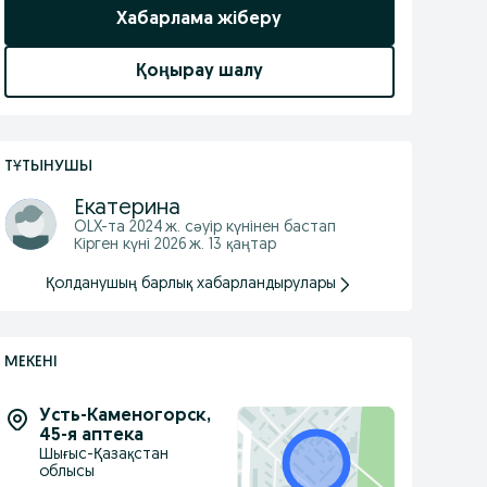
Хабарлама жіберу
Қоңырау шалу
ТҰТЫНУШЫ
Екатерина
OLX-та
2024 ж. сәуір
күнінен бастап
Кірген күні 2026 ж. 13 қаңтар
Қолданушың барлық хабарландырулары
МЕКЕНІ
Усть-Каменогорск
,
45-я аптека
Шығыс-Қазақстан
облысы