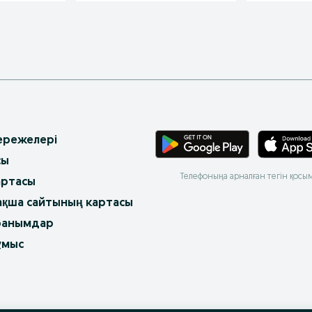
 ережелері
сы
Телефоныңа арналған тегін қосы
артасы
ақша сайтының картасы
ранымдар
ұмыс