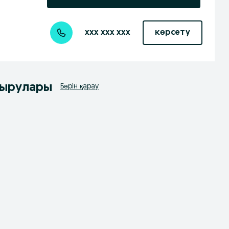
xxx xxx xxx
көрсету
дырулары
Бәрін қарау