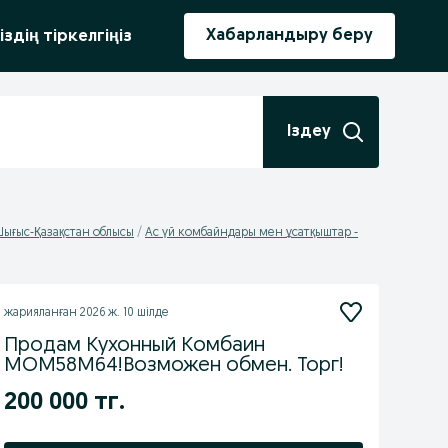
ыру
Хабарландыру беру
іздің тіркелгіңіз
Іздеу
Шығыс-Қазақстан облысы
Ас үй комбайндары мен ұсатқыштар -
жарияланған
2026 ж. 10 шілде
Продам Кухонный Комбаин
MOM58M64!Возможен обмен. Торг!
200 000 тг.