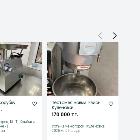
сорубку
Тестомес новый. Район
Прод
Куленовки
!!!110
.
170 000 тг.
110 0
орск, КШТ (Комбинат
ней)
Усть-Каменогорск, Куленовка
Усть-К
мыз
2026 ж. 09 шілде
2026 ж