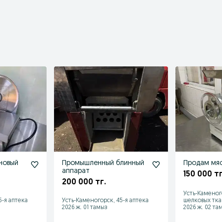
новый
Промышленный блинный
Продам мя
аппарат
150 000 тг
200 000 тг.
Усть-Каменог
5-я аптека
Усть-Каменогорск, 45-я аптека
шелковых тка
2026 ж. 01 тамыз
2026 ж. 02 та