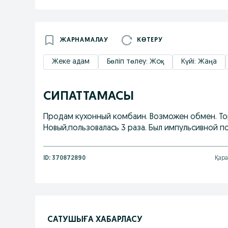
ЖАРНАМАЛАУ
КӨТЕРУ
Жеке адам
Бөліп төлеу: Жоқ
Күйі: Жаңа
СИПАТТАМАСЫ
Продам кухонный комбаин. Возможен обмен. То
Новый,пользовалась 3 раза. Был импульсивной п
ID:
370872890
Қара
САТУШЫҒА ХАБАРЛАСУ