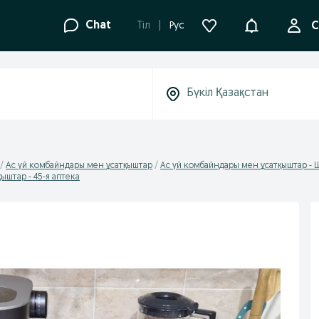
Ақпараттанд
Chat
Tіл
Рус
С
Ас үй комбайндары мен ұсатқыштар
Ас үй комбайндары мен ұсатқыштар - 
ыштар - 45-я аптека