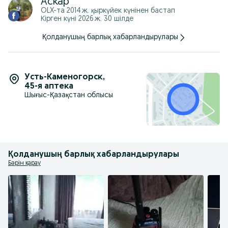
Аскар
OLX-та
2014 ж. қыркүйек
күнінен бастап
Кірген күні 2026 ж. 30 шілде
Қолданушың барлық хабарландырулары
Усть-Каменогорск
,
45-я аптека
Шығыс-Қазақстан облысы
Қолданушың барлық хабарландырулары
Бәрін қарау