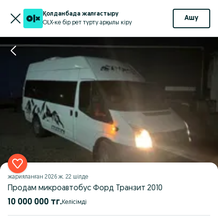
Қолданбада жалғастыру
Ашу
OLX-ке бір рет түрту арқылы кіру
жарияланған
2026 ж. 22 шілде
Продам микроавтобус Форд Транзит 2010
10 000 000 тг.
Келісімді