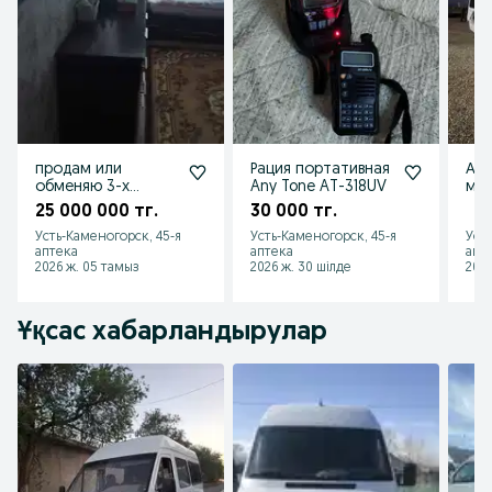
продам или
Рация портативная
Ар
обменяю 3-х
Any Tone AT-318UV
мик
комнатную
па
25 000 000 тг.
30 000 тг.
квартиру
пер
Усть-Каменогорск, 45-я
Усть-Каменогорск, 45-я
Уст
аптека
аптека
апт
2026 ж. 05 тамыз
2026 ж. 30 шілде
2026
Ұқсас хабарландырулар