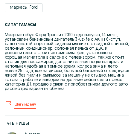
Маркасы: Ford
СИПАТТАМАСЫ
Микроавтобус Форд Транзит 2010 года выпуска, 14 мест,
установлен бензиновый двигатель 3-uz-fe с АКПП 6-ступ,
салон чистый опрятный сидения мягкие с откидной спинкой,
салонный кондиционер, солонная печька от ДВС и
дополнительно стоит автомномка фен, установлена
хорошая магнитола в салоне с телевизором, так же стоит
столик для пассажиров, дополнительная поцветка яркая и
напольная удобная в темное время, колеса зима и лето
новые 25 года, все на дисках, большой багажный отсек, кузов
живой без гнили и рыжыков, за машину не стыдно, машина
готова к работе и выездам на дальние рейсы сел и поехал,
категория Д1, продаю в связи с приобретением другого авто,
рассмотрю варианты обмена
Шағымдану
ТҰТЫНУШЫ