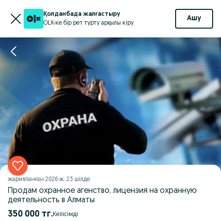
Қолданбада жалғастыру
Ашу
OLX-ке бір рет түрту арқылы кіру
жарияланған
2026 ж. 23 шілде
Продам охранное агенство, лицензия на охранную
деятельность в Алматы
350 000 тг.
Келісімді