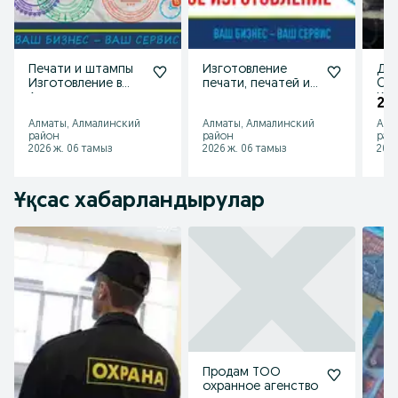
Печати и штампы
Изготовление
Дви
Изготовление в
печати, печатей и
Cum
Алматы
штампа,заказать
Кам
2 2
печать,trodat
Алматы, Алмалинский
Алматы, Алмалинский
Алм
район
район
рай
2026 ж. 06 тамыз
2026 ж. 06 тамыз
2026
Ұқсас хабарландырулар
Продам ТОО
охранное агенство