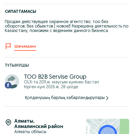
СИПАТТАМАСЫ
Продам действуещее охранное агентство, тоо без
оборотов, без обьектов ( новое)! Разрешена деятельность по
Казахстану, поможем с ведением данного бизнеса.
Шағымдану
ТҰТЫНУШЫ
ТОО B2B Servise Group
OLX-та
2011 ж. маусым
күнінен бастап
Кірген күні 2026 ж. 28 шілде
Қолданушың барлық хабарландырулары
Алматы
,
Алмалинский район
Алматы облысы