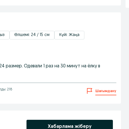
Қыз
Өлшемі: 24 / 15 см
Күйі: Жаңа
 размер. Одевали 1 раз на 30 минут на ёлку в
лды: 218
Шағымдану
Хабарлама жіберу