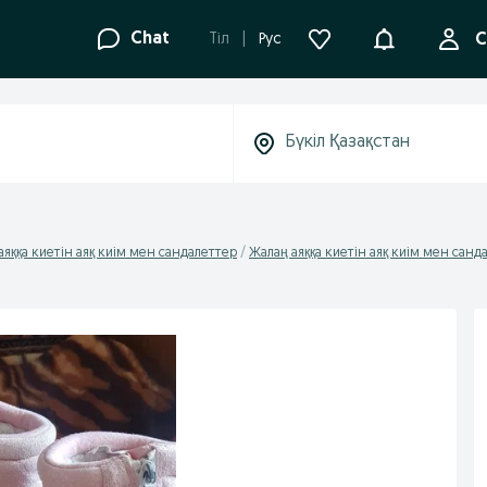
Ақпараттанд
Chat
Tіл
Рус
С
аяққа киетін аяқ киім мен сандалеттер
Жалаң аяққа киетін аяқ киім мен санд