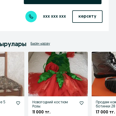
xxx xxx xxx
көрсету
дырулары
Бәрін қарау
 5
Новогодний костюм
Продам кожаные зимние
Розы.
ботинки 28
11 000 тг.
17 000 тг.