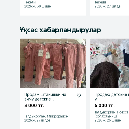
Текели
Текели
2026 ж. 30 шілде
2026 ж. 27 шілде
Ұқсас хабарландырулар
Продам штанишки на
Продаю детские 
зиму детские,
у
маломерят
3 000 тг.
5 000 тг.
Талдыкорган, Новос
Талдыкорган, Микрорайон 1
(обл.больница)
2026 ж. 27 шілде
2026 ж. 26 шілде