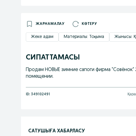
ЖАРНАМАЛАУ
КӨТЕРУ
Жеке адам
Материалы: Тоқыма
Жынысы: 
СИПАТТАМАСЫ
Продам НОВЫЕ зимние сапоги фирма "Совёнок" 24
помещении.
ID:
349102491
Қара
САТУШЫҒА ХАБАРЛАСУ