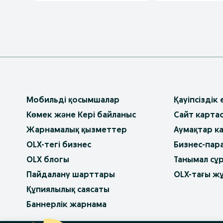
Мобильді қосымшалар
Қауіпсіздік
Көмек және Кері байланыс
Сайт карта
Жарнамалық қызметтер
Аумақтар к
OLX-тегі бизнес
Бизнес-пар
OLX блогы
Танымал сұ
Пайдалану шарттары
OLX-тағы ж
Құпиялылық саясаты
Баннерлік жарнама