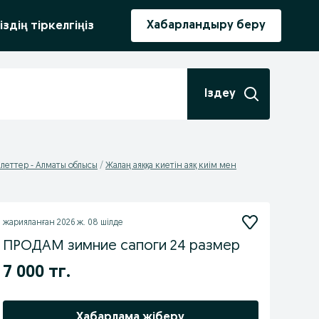
ыру
Хабарландыру беру
іздің тіркелгіңіз
Іздеу
алеттер - Алматы облысы
Жалаң аяққа киетін аяқ киім мен
жарияланған
2026 ж. 08 шілде
ПРОДАМ зимние сапоги 24 размер
7 000 тг.
Хабарлама жіберу