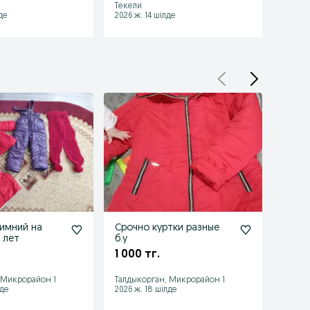
Текели
Текел
де
2026 ж. 14 шілде
2026 ж
имний на
Срочно куртки разные
Детс
 лет
б.у
руба
пижа
1 000 тг.
3 00
 Микрорайон 1
Талдыкорган, Микрорайон 1
Талды
лде
2026 ж. 18 шілде
2026 ж