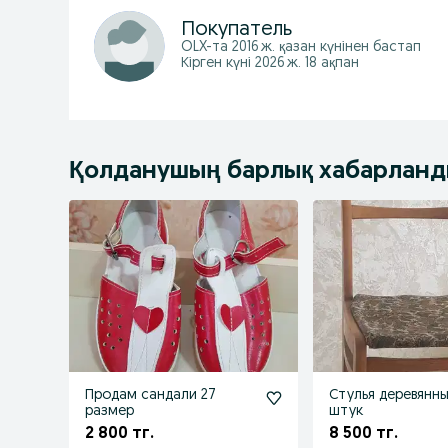
Покупатель
OLX-та
2016 ж. қазан
күнінен бастап
Кірген күні 2026 ж. 18 ақпан
Қолданушың барлық хабарлан
Продам сандали 27
Стулья деревянные
размер
штук
2 800 тг.
8 500 тг.