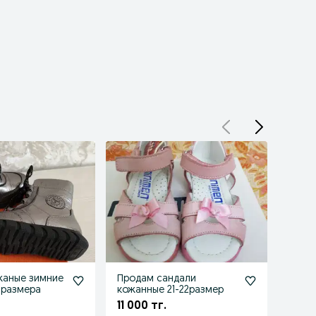
Продам сандали
Комби
 размера
кожанные 21-22размер
разм
11 000 тг.
12 00