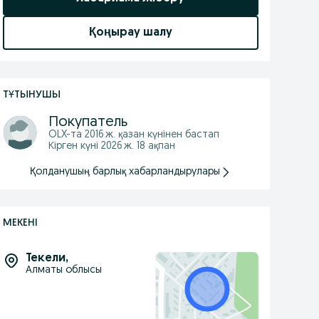
Қоңырау шалу
ТҰТЫНУШЫ
Покупатель
OLX-та
2016 ж. қазан
күнінен бастап
Кірген күні 2026 ж. 18 ақпан
Қолданушың барлық хабарландырулары
МЕКЕНІ
Текели
,
Алматы облысы