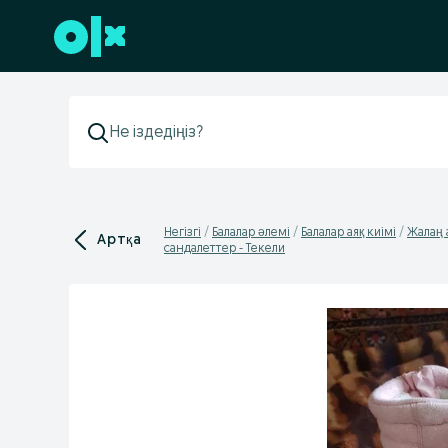
Төменгі деректемеге өту
Негізгі
Балалар әлемі
Балалар аяқ киімі
Жалаң 
Артқа
сандалеттер - Текели