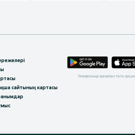
 ережелері
сы
Телефоныңа арналған тегін қосы
артасы
ақша сайтының картасы
ранымдар
ұмыс