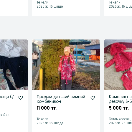
Текели
Текели
2026 ж. 16 шілде
2026 ж. 16 шіл
вещи б/
Продам детский зимний
Комплект з
комбенизон
девочку 3-5
11 000 тг.
5 000 тг.
тройка
Текели
Талдыкорган,
2026 ж. 29 шілде
2026 ж. 26 ші