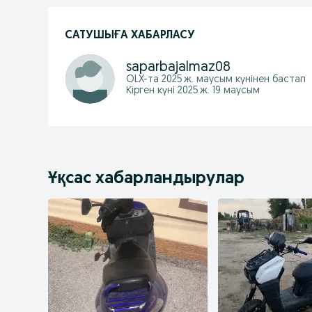
САТУШЫҒА ХАБАРЛАСУ
saparbajalmaz08
OLX-та
2025 ж. маусым
күнінен бастап
Кірген күні 2025 ж. 19 маусым
Ұқсас хабарландырулар