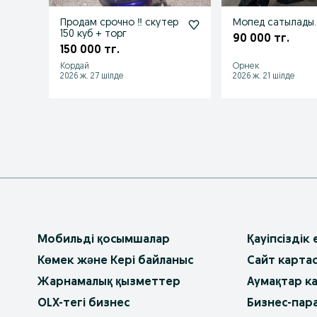
Продам срочно ‼️ скутер
Мопед сатылады
150 куб + торг
90 000 тг.
150 000 тг.
Кордай
Орнек
2026 ж. 27 шілде
2026 ж. 21 шілде
Мобильді қосымшалар
Қауіпсіздік
Көмек және Кері байланыс
Сайт карта
Жарнамалық қызметтер
Аумақтар к
OLX-тегі бизнес
Бизнес-пар