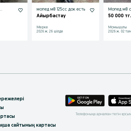
….
мопед м8 125сс док есть
Мопед м8 
Айырбастау
50 000 тг
Мерке
Момышулы
2026 ж. 26 шілде
2026 ж. 02 та
 ережелері
сы
Телефоныңа арналған тегін қосы
артасы
ақша сайтының картасы