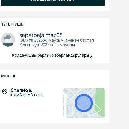
ТҰТЫНУШЫ
saparbajalmaz08
OLX-та
2025 ж. маусым
күнінен бастап
Кірген күні 2025 ж. 19 маусым
Қолданушың барлық хабарландырулары
МЕКЕНІ
Степное
,
Жамбыл облысы