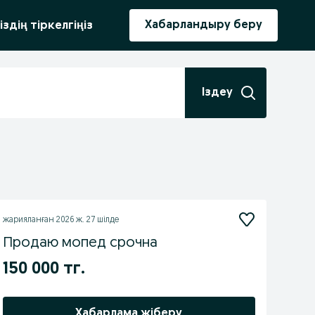
ыру
Хабарландыру беру
іздің тіркелгіңіз
Іздеу
жарияланған
2026 ж. 27 шілде
Продаю мопед срочна
150 000 тг.
Хабарлама жіберу