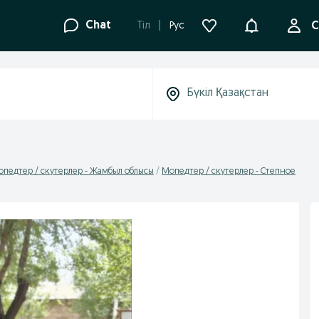
Ақпараттанд
Chat
Tіл
Рус
С
педтер / скутерлер - Жамбыл облысы
Мопедтер / скутерлер - Степное