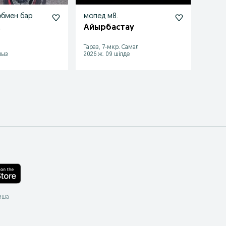
обмен бар
мопед м8.
Прод
180ку
.
Айырбастау
120 
Тараз, 7-мкр. Самал
Тараз,
мыз
2026 ж. 09 шілде
2026 ж
мша