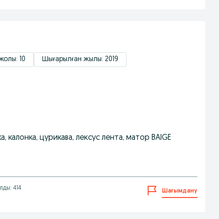
жолы: 10
Шығарылған жылы: 2019
, калонка, цурикава, лексус лента, матор BAIGE
лды: 414
Шағымдану