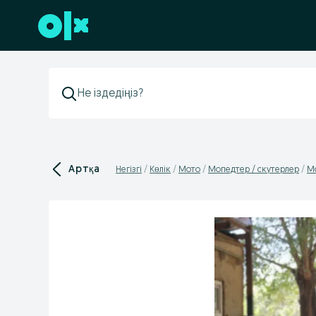
Төменгі деректемеге өту
Артқа
Негізгі
Көлік
Мото
Мопедтер / скутерлер
Мо