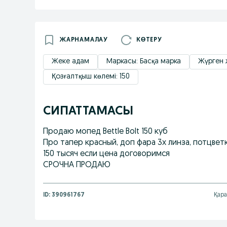
ЖАРНАМАЛАУ
КӨТЕРУ
Жеке адам
Маркасы: Басқа марка
Жүрген 
Қозғалтқыш көлемі: 150
СИПАТТАМАСЫ
Продаю мопед Bettle Bolt 150 куб
Про тапер красный, доп фара 3х линза, потцветка
150 тысяч если цена договоримся
СРОЧНА ПРОДАЮ
ID:
390961767
Қара