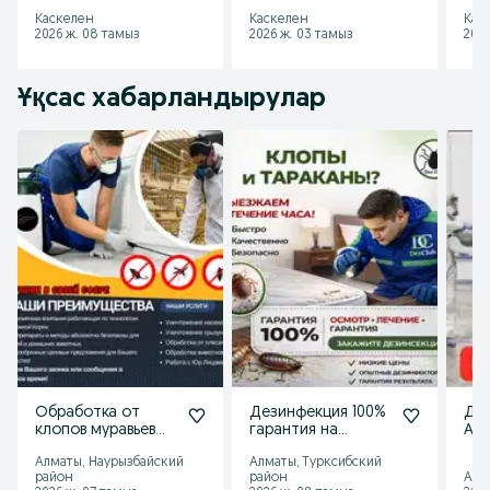
эффективно
клещей
и н
Каскелен
Каскелен
Кас
2026 ж. 08 тамыз
2026 ж. 03 тамыз
2026
Ұқсас хабарландырулар
Обработка от
Дезинфекция 100%
Де
клопов муравьев
гарантия на
Алм
тараканов ос.
результат, клопы
Алматы, Наурызбайский
Алматы, Турксибский
Обработка
тараканы муравьи
район
район
Алм
участка сада
и мыши