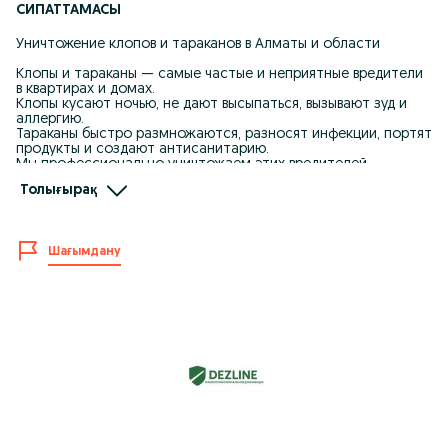
СИПАТТАМАСЫ
Уничтожение клопов и тараканов в Алматы и области
Клопы и тараканы — самые частые и неприятные вредители
в квартирах и домах.
Клопы кусают ночью, не дают высыпаться, вызывают зуд и
аллергию.
Тараканы быстро размножаются, разносят инфекции, портят
продукты и создают антисанитарию.
Мы профессионально уничтожаем этих вредителей,
возвращая чистоту и спокойствие в ваш дом.
Толығырақ
Дополнительные услуги
Помимо клопов и тараканов, мы также избавляем от:
- других насекомых (муравьи, блохи, осы, комары, пауки,
Шағымдану
мокрицы, короеды и др.);
- грызунов (крысы, мыши, кроты, землеройки, змеи);
- плесени, грибков и неприятных запахов (табак, моча, пот,
трупный запах и т.п.);
- бактерий и вирусов (дезинфекция помещений).
Наши преимущества
- Применяем только сертифицированные препараты
европейского качества.
- Обработка проходит без запаха, безопасна для детей,
животных и растений.
- Гарантия 6 месяцев — при повторном появлении проблема
устраняется бесплатно.