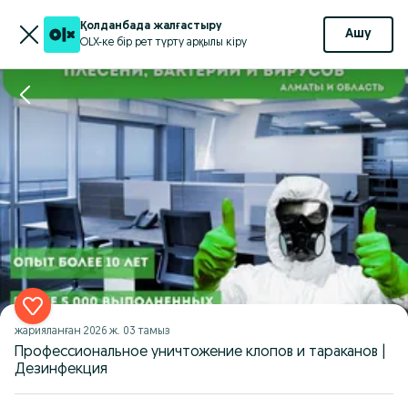
Қолданбада жалғастыру
Ашу
OLX-ке бір рет түрту арқылы кіру
жарияланған
2026 ж. 03 тамыз
Профессиональное уничтожение клопов и тараканов |
Дезинфекция