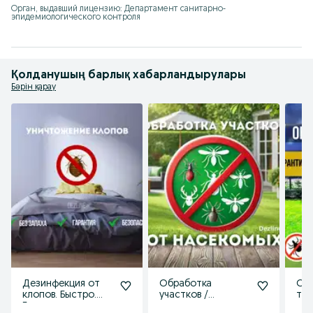
Орган, выдавший лицензию: Департамент санитарно-
эпидемиологического контроля
Қолданушың барлық хабарландырулары
Бәрін қарау
Дезинфекция от
Обработка
Об
клопов. Быстро.
участков /
те
Безопасно и
территории от
уча