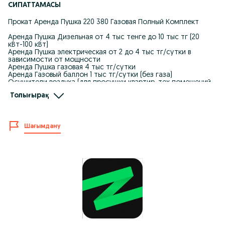
СИПАТТАМАСЫ
Прокат Аренда Пушка 220 380 Газовая Полный Комплект
Аренда Пушка Дизельная от 4 тыс тенге до 10 тыс тг (20
кВт-100 кВт)
Аренда Пушка электрическая от 2 до 4 тыс тг/сутки в
зависимости от мощности
Аренда Пушка газовая 4 тыс тг/сутки
Аренда Газовый баллон 1 тыс тг/сутки (без газа)
Осушители воздуха (для просушки квартир, тех помещений,
отлично подходят во время ремонта) - 12 тыс тг в сутки
Толығырақ
Режим работы: ежедневно с 08.00 до 20.00
Можем оформить онлайн и отправить Яндексом до вашего
адреса, Либо можете забрать самовывозом с нашего адреса
Шағымдану
Центр проката "iZiRenta"
Адрес: Рыскулова 103/6 (Угол Софья)
Аренда/прокат инструментов в Алмате
===
Также, у нас можете арендовать:
- Аппарат высокого давление (Автомойка, Кэшер)
- Краскопульт
- Бетономешалка
- Шлифмашина по паркету
- Виброплита