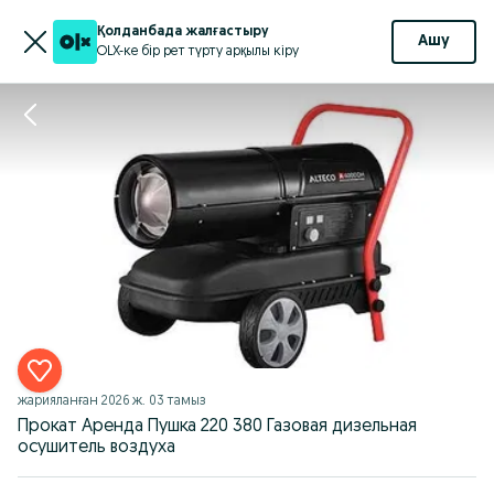
Қолданбада жалғастыру
Ашу
OLX-ке бір рет түрту арқылы кіру
жарияланған
2026 ж. 03 тамыз
Прокат Аренда Пушка 220 380 Газовая дизельная
осушитель воздуха