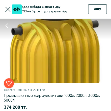
Қолданбада жалғастыру
Ашу
OLX-ке бір рет түрту арқылы кіру
жарияланған
2026 ж. 22 шілде
Промышленные жироуловители 1000л, 2000л, 3000л,
5000л.
374 200 тг.