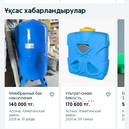
Ұқсас хабарландырулар
Мембранный бак
Ультратонкая
Емк
накопления
Емкость
300
питьевой воды
МОЛЕКУЛА 500л,
гор
140 000 тг.
170 600 тг.
598
ширина 55см.
зав
Астана, Алматинский
Астана, Алматинский
Аст
бочка пищевая
район
район
рай
2026 ж. 19 шілде
2026 ж. 09 тамыз
2026