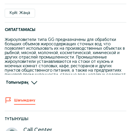
Күйі: Жаңа
СИПАТТАМАСЫ
Жироуловители типа GG предназначены для обработки
больших объемов жиросодержащих сточных вод, что
позволяет использовать их на производственных объектах в
рыбной, мясной, молочной, косметической, химической и
других отраслей промышленности. Промышленные
жироуловители устанавливаются на стоки от кухонь и
моечных комнат столовых, кафе, ресторанов и других
пунктов общественного питания, а также на предприятиях
пищевой промышленности, сточные воды которых содержат
большое количество жира и масел.Промышленный
Толығырақ
жироуловитель отличается повышенной пропускной
способностью. Устанавливается под землей в специально
отведенном месте, которое удобно для доступа
обслуживающего персонала. Являясь первичным элементом
Шағымдану
очистки, жироуловитель может использоваться
самостоятельно или же как составная часть очистных
сооружений.
Принцип действия жироуловителей основан на разнице
удельной плотности частиц жира/масла и воды. Так как
ТҰТЫНУШЫ
жиры гораздо легче воды, то они поднимаются на ее
поверхность. При этом более тяжелые частицы оседают на
Call Center