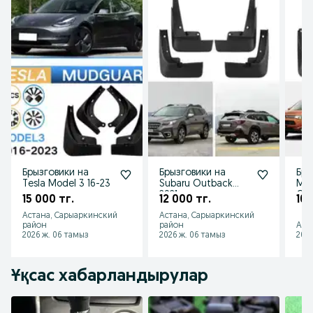
Брызговики на
Брызговики на
Бры
Tesla Model 3 16-23
Subaru Outback
Mit
2021
Out
15 000 тг.
12 000 тг.
10 
Астана, Сарыаркинский
Астана, Сарыаркинский
район
район
Аст
2026 ж. 06 тамыз
2026 ж. 06 тамыз
2026
Ұқсас хабарландырулар