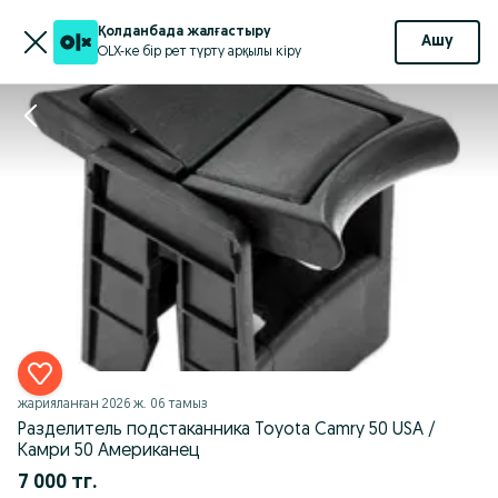
Қолданбада жалғастыру
Ашу
OLX-ке бір рет түрту арқылы кіру
жарияланған
2026 ж. 06 тамыз
Разделитель подстаканника Toyota Camry 50 USA /
Камри 50 Американец
7 000 тг.