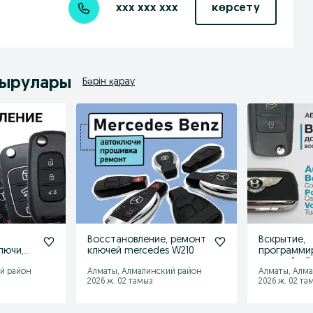
xxx xxx xxx
көрсету
дырулары
Бәрін қарау
Восстановление, ремонт
Вскрытие,
лючи,
ключей mercedes W210
программи
ключа Audi
й район
Алматы, Алмалинский район
Алматы, Алм
ие
Touareg, Ben
2026 ж. 02 тамыз
2026 ж. 02 та