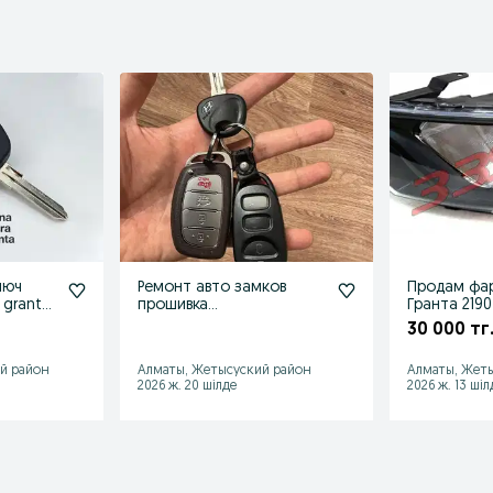
люч
Ремонт авто замков
Продам фа
, granta,
прошивка
Гранта 2190
do
программирование
30 000 тг
восстановление ключей
й район
Алматы, Жетысуский район
Алматы, Жет
2026 ж. 20 шілде
2026 ж. 13 шіл