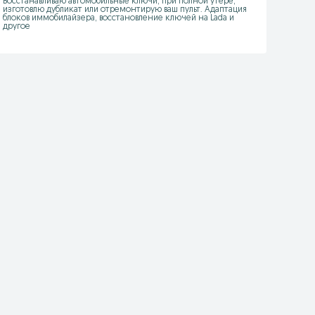
Восстанавливаю автомобильные ключи, при полной утере, 
изготовлю дубликат или отремонтирую ваш пульт. Адаптация 
блоков иммобилайзера, восстановление ключей на Lada и 
другое