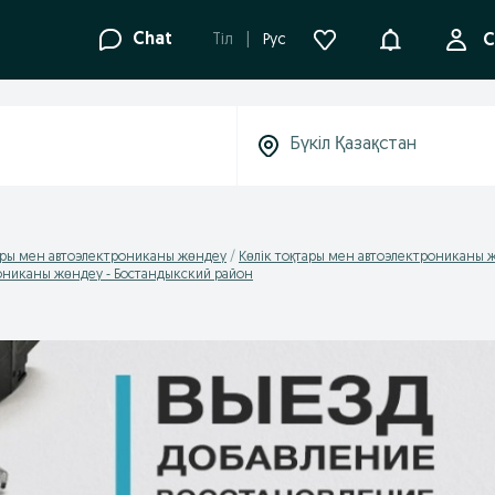
Ақпараттанд
Chat
Tіл
Рус
С
тары мен автоэлектрониканы жөндеу
Көлік тоқтары мен автоэлектрониканы 
рониканы жөндеу - Бостандыкский район