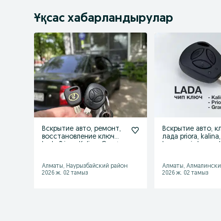
Ұқсас хабарландырулар
Вскрытие авто, ремонт,
Вскрытие авто, к
восстановление ключ
лада priora, kalina
Lada Priora, Kalina, Granta
largus, mi do, on 
Алматы, Наурызбайский район
Алматы, Алмалински
2026 ж. 02 тамыз
2026 ж. 02 тамыз