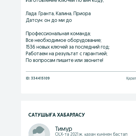
Изготовление ключей по вин коду;
Лада: Гранта, Калина, Приора
Датсун: он до ми до
Профессиональная команда;
Все необходимое оборудование;
1536 новых ключей за последний год;
Работаем на результат с гарантией;
По вопросам пишите или звоните!
ID:
334415109
Қарал
САТУШЫҒА ХАБАРЛАСУ
Тимур
OLX-та
2021 ж. қазан
күнінен бастап