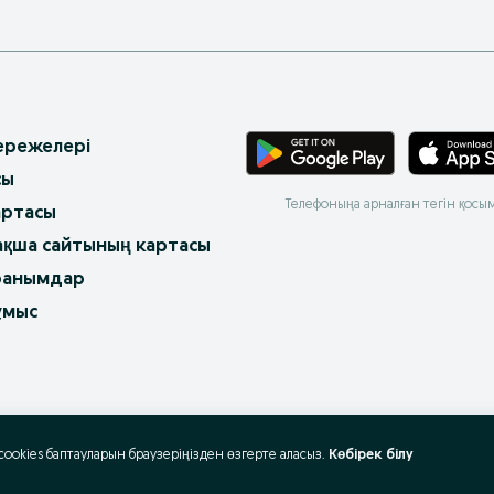
 ережелері
сы
Телефоныңа арналған тегін қосы
артасы
ақша сайтының картасы
ранымдар
ұмыс
 cookies баптауларын браузеріңізден өзгерте аласыз.
Көбірек білу