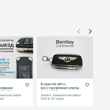
Вскрытие авто,
Вскры
рование
восстановление ключа
лада p
 A8, VW
Audi, VW Touareg,
largus
алинский район
Алматы, Алмалинский район
Алмат
tley, Porshe
Bentley, Porshe
мыз
2026 ж. 02 тамыз
2026 ж