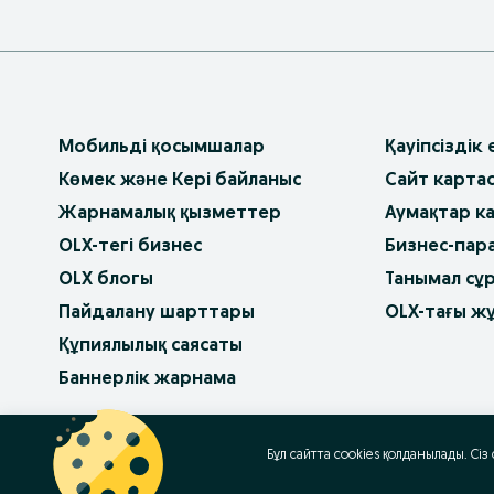
Мобильді қосымшалар
Қауіпсіздік
Көмек және Кері байланыс
Сайт карта
Жарнамалық қызметтер
Аумақтар к
OLX-тегі бизнес
Бизнес-пар
OLX блогы
Танымал сұ
Пайдалану шарттары
OLX-тағы ж
Құпиялылық саясаты
Баннерлік жарнама
OLX.bg
OLX.pl
OLX.ro
OLX.ua
OLX.pt
Бұл сайтта cookies қолданылады. Сіз