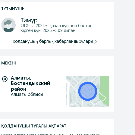
ТҰТЫНУШЫ
Тимур
OLX-та
2021 ж. қазан
күнінен бастап
Кірген күні 2026 ж. 09 ақпан
Қолданушың барлық хабарландырулары
МЕКЕНІ
Алматы
,
Бостандыкский
район
Алматы облысы
ҚОЛДАНУШЫ ТУРАЛЫ АҚПАРАТ