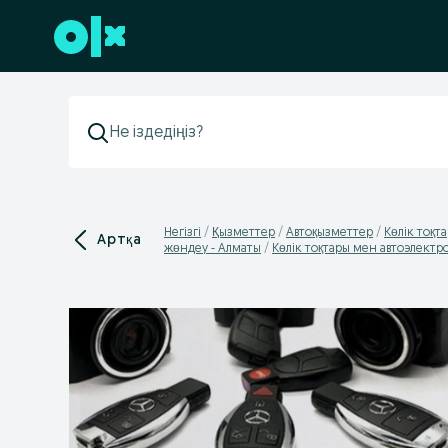
Төменгі деректемеге өту
Негізгі
Қызметтер
Автоқызметтер
Көлік тоқ
Артқа
жөндеу - Алматы
Көлік тоқтары мен автоэлект