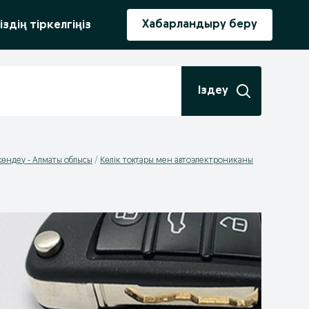
ыру
Хабарландыру беру
іздің тіркелгіңіз
Іздеу
жөндеу - Алматы облысы
Көлік тоқтары мен автоэлектрониканы