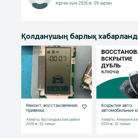
Кірген күні 2026 ж. 09 ақпан
Қолданушың барлық хабарлан
Ремонт, восстановление,
Вскрытие авто,
привязка,
автомобильные к
программирование
ремонт,
Алматы, Бостандыкский район
Алматы, Алмалински
пульта сигнализаций
программирован
2026 ж. 02 тамыз
2026 ж. 02 тамыз