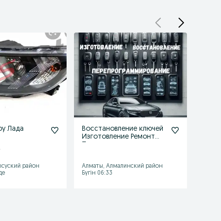
ру Лада
Восстановление ключей
грант
Изготовление Ремонт
2190 эур гу
Прошивка ключа
ваз з
.
5 455
Вскрытие Авто
ысуский район
Алматы, Алмалинский район
Камен
де
Бүгін 06:33
2026 ж